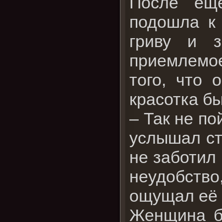
После ещё
подошла к 
гриву и з
приемлемо
того, что 
красотка б
– Так не по
услышал ст
не заботил 
неудобств
ощущал её
Женщина б