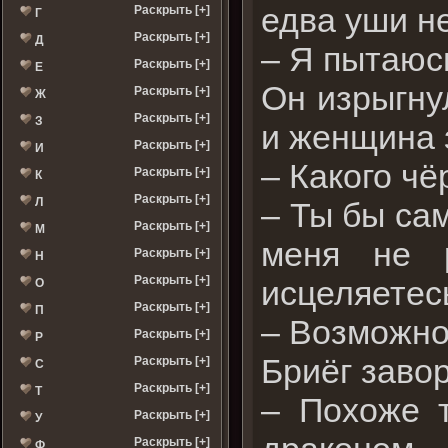
едва уши не
Раскрыть [+]
Г
Раскрыть [+]
Д
– Я пытаюсь
Раскрыть [+]
Е
Он изрыгну
Раскрыть [+]
Ж
Раскрыть [+]
З
и женщина 
Раскрыть [+]
И
– Какого ч
Раскрыть [+]
К
Раскрыть [+]
Л
– Ты бы са
Раскрыть [+]
М
меня не р
Раскрыть [+]
Н
Раскрыть [+]
исцеляетес
О
Раскрыть [+]
П
– Возможно.
Раскрыть [+]
Р
Бриёг заво
Раскрыть [+]
С
Раскрыть [+]
Т
– Похоже 
Раскрыть [+]
У
Раскрыть [+]
Ф