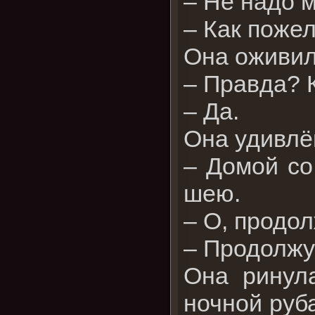
– Не надо 
– Как поже
Она оживил
– Правда? 
– Да.
Она удивлё
– Домой со
шею.
– О, продол
– Продолжу,
Она ринула
ночной руб