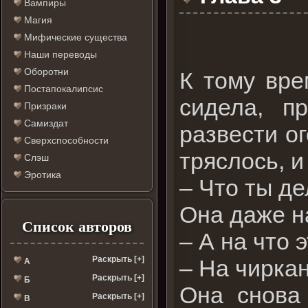
Вампиры
Магия
Мифические существа
Наши переводы
Оборотни
К тому вре
Постапокалипсис
сидела, п
Призраки
Самиздат
развести ог
Сверхспособности
тряслось, и
Слэш
Эротика
– Что ты д
Она даже на
Список авторов
– А на что 
Раскрыть [+]
– На чиркан
А
Раскрыть [+]
Б
Она снова 
Раскрыть [+]
В