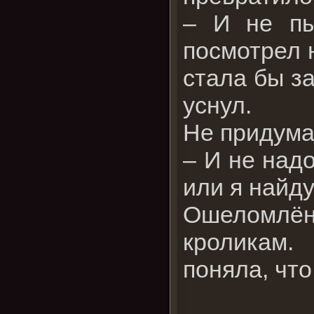
– И не пы
посмотрел н
стала бы за
уснул.
Не придума
– И не надо
или я найд
Ошеломлён
кроликам.
поняла, что