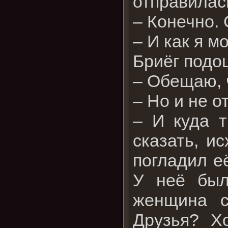
отправилас
– Конечно.
– И как я м
Бриёг подош
– Обещаю, 
– Но и не о
– И куда 
сказать, и
погладил её
У неё был
женщина с
Друзья? Х