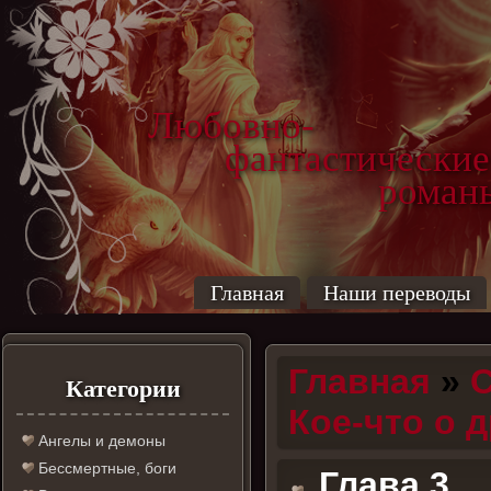
Любовно-
фантастические
роман
Главная
Наши переводы
Главная
»
С
Категории
Кое-что о 
Ангелы и демоны
Бессмертные, боги
Глава 3