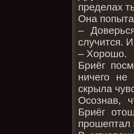
пределах ты
Она попыта
– Доверьс
случится. 
– Хорошо.
Бриёг пос
ничего не
скрыла чув
Осознав, 
Бриёг ото
прошептал 