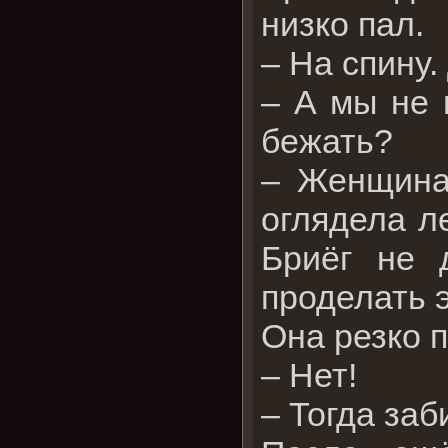
низко пал.
– На спину.
– А мы не 
бежать?
– Женщина
оглядела ле
Бриёг не 
проделать э
Она резко п
– Нет!
– Тогда заб