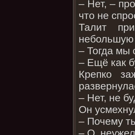
– Нет, – пр
что не спро
Талит при
небольшую к
– Тогда мы 
– Ещё как б
Крепко за
развернулас
– Нет, не б
Он усмехнул
– Почему т
– О, неуже