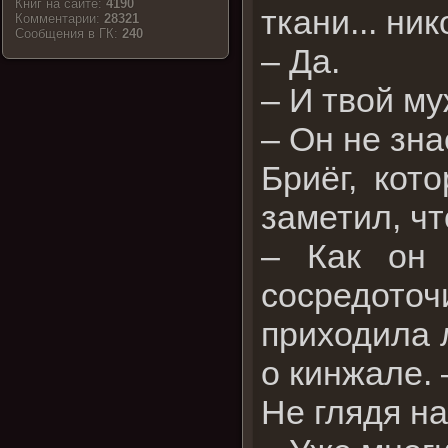
Книг на сайте:
4190
ткани... ник
Комментарии:
28321
Cообщения в ГК:
240
– Да.
– И твой му
– Он не зна
Бриёг, кот
заметил, чт
– Как он 
сосредоточ
приходила 
о кинжале. 
Не глядя на