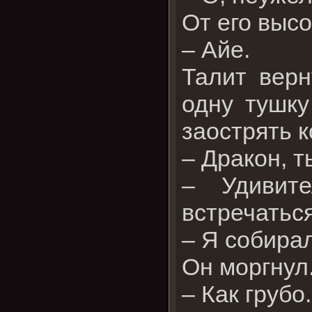
От его выс
– Айе.
Талит верн
одну тушку
заострять к
– Дракон, т
– Удивит
встречаться
– Я собира
Он моргнул
– Как грубо.