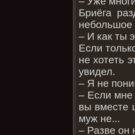
– Уже многи
Бриёга раз
небольшое 
– И как ты 
Если тольк
не хотеть э
увидел.
– Я не пон
– Если мне 
вы вместе 
муж не...
– Разве он 