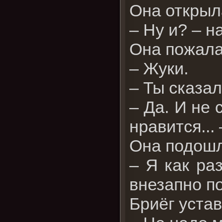
Она открыла
– Ну и? – н
Она пожала
– Жуки.
– Ты сказал
– Да. И не 
нравится...
Она подошл
– Я как раз
внезапно п
Бриёг устав