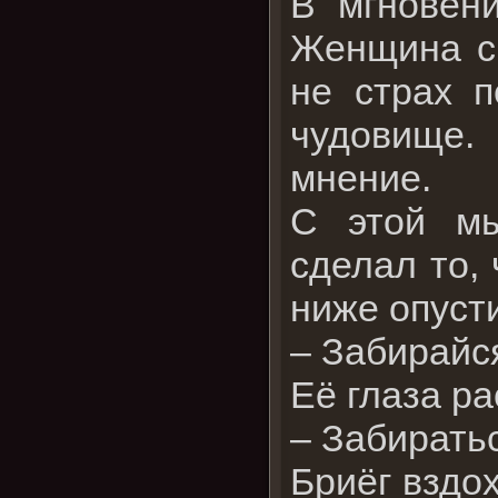
В мгновен
Женщина см
не страх п
чудовище.
мнение.
С этой мы
сделал то, 
ниже опусти
– Забирайс
Её глаза р
– Забирать
Бриёг вздо