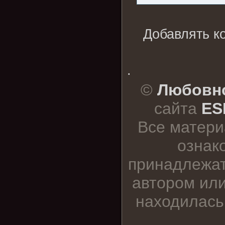
Добавлять к
.
©
Любовно
сайта
ES
Все матери
ознак
принадлежат
автором или
находилась 