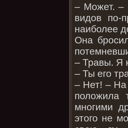
– Может. –
видов по-
наиболее до
Она бросил
потемневши
– Травы. Я 
– Ты его тр
– Нет! – Н
положила 
многими др
этого не мо