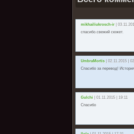
mikhailiukrosch-ir
| 03.11.20
спасибо.свежий сюжет.
UmbraMortis
| 02.11.2015 | 0
Спасибо за перевод! Истори
Gulchi
| 01.11.2015 | 19:11
Спасибо
llola
| 01.11.2015 | 17:31