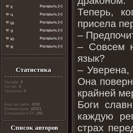
драконом.
Раскрыть [+]
Х
Теперь, к
Раскрыть [+]
Ч
присела пер
Раскрыть [+]
Ш
Раскрыть [+]
Э
– Предпочи
Раскрыть [+]
Ю
– Совсем н
Раскрыть [+]
Я
язык?
– Уверена,
Статистика
Она поверн
Онлайн:
4
Гостей:
4
крайней мер
Читатели:
0
Боги славн
Книг на сайте:
4190
Комментарии:
28321
каждую реп
Cообщения в ГК:
240
страх пере
Список авторов