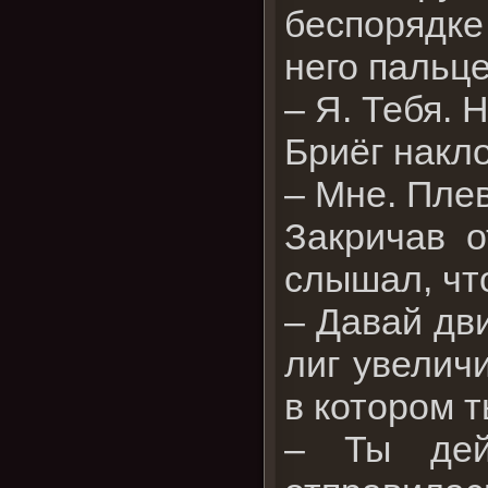
беспорядке
него пальц
– Я. Тебя. 
Бриёг накло
– Мне. Плев
Закричав о
слышал, что
– Давай дви
лиг увелич
в котором т
– Ты дей