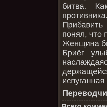
битва. Ка
противника
Прибавить
понял, что
Женщина был
Бриёг улы
наслаждая
держащейся 
испуганная
Переводчи
Всего комме