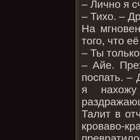
– Лично я с
– Тихо. – Д
На мгновен
того, что е
– Ты только
– Айе. Пре
поспать. – 
я нахожу
раздражаю
Талит в от
кроваво-
превратило