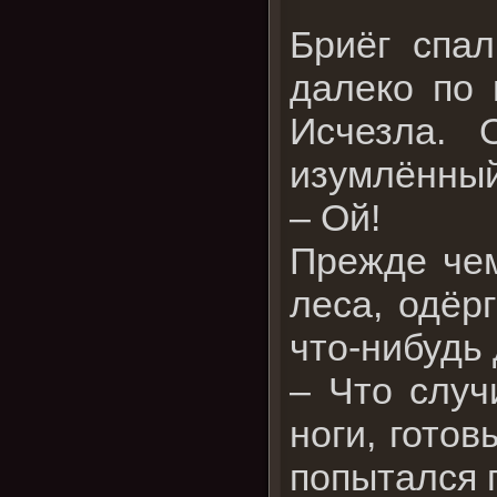
Бриёг спал
далеко по 
Исчезла. 
изумлённый
– Ой!
Прежде че
леса, одёр
что-нибудь 
– Что случ
ноги, готов
попытался 