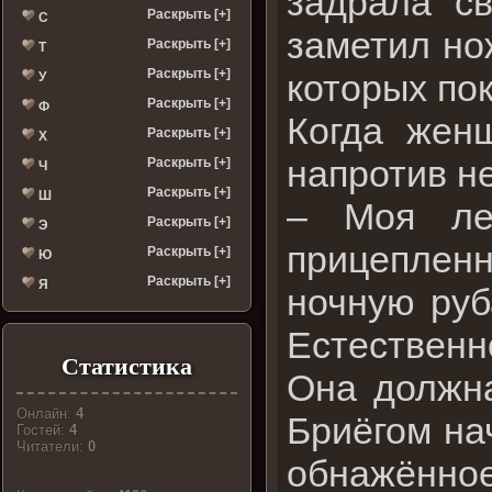
задрала с
Раскрыть [+]
С
заметил но
Раскрыть [+]
Т
Раскрыть [+]
которых по
У
Раскрыть [+]
Ф
Когда жен
Раскрыть [+]
Х
напротив н
Раскрыть [+]
Ч
Раскрыть [+]
Ш
– Моя ле
Раскрыть [+]
Э
прицеплен
Раскрыть [+]
Ю
Раскрыть [+]
Я
ночную руб
Естественн
Статистика
Она должна
Онлайн:
4
Бриёгом на
Гостей:
4
Читатели:
0
обнажённое