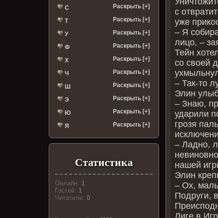
Уничтожит
Раскрыть [+]
С
с отврати
Раскрыть [+]
уже прико
Т
– Я собир
Раскрыть [+]
У
лицо, – з
Раскрыть [+]
Ф
Тейн хоте
Раскрыть [+]
Х
со своей 
ухмыльнул
Раскрыть [+]
Ч
– Так-то 
Раскрыть [+]
Ш
Элин улыб
Раскрыть [+]
Э
– Знаю, пр
Раскрыть [+]
ударили по
Ю
грозя паль
Раскрыть [+]
Я
исключени
– Ладно, л
невиновно
Статистика
нашей игр
Элин креп
Онлайн:
1
– Ох, мал
Гостей:
1
Подруги, 
Читатели:
0
Преисподн
Лиге в Игр