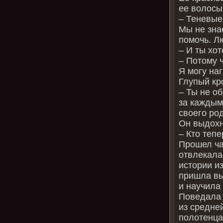
ее волосы
– Теневые
Мы не зна
помочь. Л
– И ты хот
– Потому 
Я могу наг
Глупый кр
– Ты не о
за каждым
своего ро
Он выдохн
– Кто теп
Прошел ча
отвлекала
истории из
пришла вы
и научила
Поведала 
из средне
полотенца