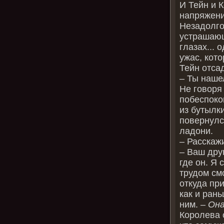
И Тейн и 
напряжени
Незадолго
устрашающ
глазах... 
ужас, кот
Тейн отсад
– Ты наше
Не говоря 
побеспоко
из бутылк
повернулс
ладони.
– Расскаж
– Ваш друг
где он. Я 
трудом смо
откуда пр
как и рань
ним. –
Он
Королева о