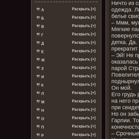
Ничто из 
одежда. Л
Раскрыть [+]
А
белье сви
Раскрыть [+]
Б
– Ммм, му
Раскрыть [+]
В
Мягкие па
Раскрыть [+]
повернулс
Г
детка. Да
Раскрыть [+]
Д
прекратит 
Раскрыть [+]
Е
– Эй! Не 
Раскрыть [+]
Ж
оказалась
парой Стр
Раскрыть [+]
З
Повелител
Раскрыть [+]
И
поднырнул
Раскрыть [+]
К
Он мой.
Раскрыть [+]
Его грудь 
Л
на него пр
Раскрыть [+]
М
при свиде
Раскрыть [+]
Н
Но он заб
Раскрыть [+]
О
Гарпии. Т
конечность
Раскрыть [+]
П
– Срочные
Раскрыть [+]
Р