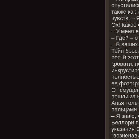
опустились
также как
чувств. – 
Ох! Какое
– У меня е
– Где? – о
– В ваших
Тейн брос
рот. В эт
кровати, 
инкрустир
полностью
ее фотогр
От смущен
пошли за 
Анья толь
пальцами.
– Я знаю, 
Беллори п
указания Э
"возненави