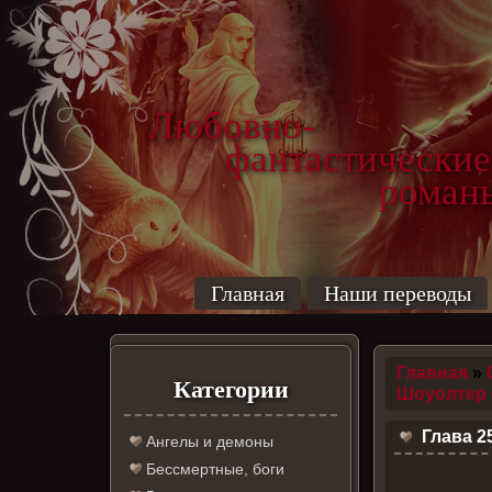
Любовно-
фантастические
роман
Главная
Наши переводы
Главная
»
Категории
Шоуолтер 
Глава 2
Ангелы и демоны
Бессмертные, боги