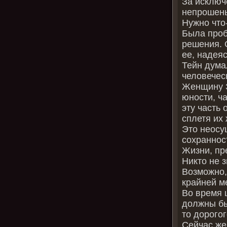
За исключ
непрошен
Нужно что
Была проб
решения. О
ее, надея
Тейн дума
человечес
Женщину З
юности, ч
эту часть 
сплетя их
Это неосу
сохраннос
Жизни, пр
Никто не з
Возможно,
крайней м
Во время 
должны бы
то дорого
Сейчас же