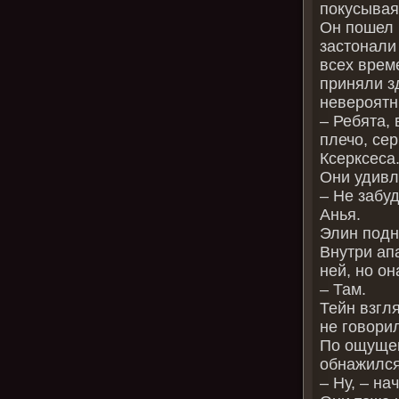
покусывая 
Он пошел 
застонали
всех време
приняли з
невероятн
– Ребята,
плечо, се
Ксерксеса
Они удивл
– Не забуд
Анья.
Элин подн
Внутри ап
ней, но о
– Там.
Тейн взгл
не говори
По ощущен
обнажился
– Ну, – на