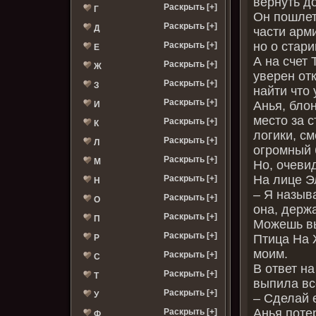
вернуть до
Раскрыть [+]
Г
Он пошлет
Раскрыть [+]
Д
части арм
но о стар
Раскрыть [+]
Е
А на счет
Раскрыть [+]
Ж
уверен отк
Раскрыть [+]
З
найти что 
Раскрыть [+]
Анья, бло
И
место за с
Раскрыть [+]
К
логики, с
Раскрыть [+]
Л
огромный 
Раскрыть [+]
М
Но, очевид
На лице Э
Раскрыть [+]
Н
– Я назыв
Раскрыть [+]
О
она, держ
Раскрыть [+]
П
Можешь вы
Раскрыть [+]
Птица На 
Р
моим.
Раскрыть [+]
С
В ответ на
Раскрыть [+]
Т
выпила вс
Раскрыть [+]
У
– Сделай е
Анья поте
Раскрыть [+]
Ф