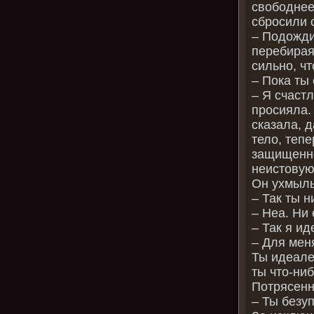
свободнее
сбросили с
– Подожди
перебирая
сильно, чт
– Пока ты 
– Я счаст
просияла. 
сказала, 
тело, теп
защищенно
неистовую
Он ухмыль
– Так ты 
– Неа. Ни 
– Так я и
– Для меня
Ты идеале
ты что-ни
Потрясенн
– Ты безу