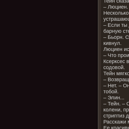
Тейн сказ
– Люциен.
Несколько
устрашающ
– Если ты
барную сто
– Бьорн. 
кивнул.
Люциен ис
– Что про
Ксерксес 
содовой.
Тейн мягк
– Возвращ
– Нет. – О
тобой.
– Элин...
– Тейн. – 
колени, п
стриптиз д
Расскажи 
Ее красив