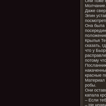
Они тоже 
Молчание
Даже свер
Элин уста
посмотрет
Она была 
посередин
положение
Крылья Те
сказать, г
что у Бьо
расправле
потому чт
Посланник
накаченны
красные п
Материал 
робы.
Они остав
капала кр
– Если теб
– Не нрави