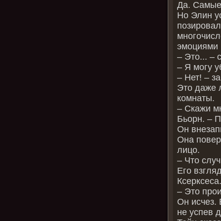
Да. Самые
Но Элин у
позировал
многочисл
эмоциями 
– Это... –
– Я могу у
– Нет! – з
Это даже 
комнаты.
– Скажи мн
Бьорн. – П
Он внезап
Она повер
лицо.
– Что слу
Его взгля
Ксерксеса
– Это про
Он исчез.
не успев 