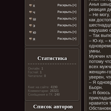
Анья швыр
Раскрыть [+]
Х
реакция д
Раскрыть [+]
Ч
– Не могу,
Раскрыть [+]
как досто
Ш
шестнадцат
Раскрыть [+]
Э
нарушаю 
Раскрыть [+]
Ю
– Так выпе
Раскрыть [+]
Я
– Ю-ху, –
одновреме
умны.
Мужчин кл
Статистика
потому чт
всех мужч
Онлайн:
1
женщин-го
Гостей:
1
Читатели:
0
уверен, чт
– Я одновр
Бьорн.
Книг на сайте:
4190
Комментарии:
28321
– Я боюсь 
Cообщения в ГК:
240
прикладыв
нравится т
Список авторов
Обстановк