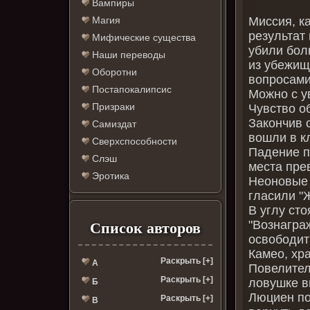
Вампиры
Миссия, к
Магия
результат
Мифические существа
убили бол
Наши переводы
из убежища
Оборотни
вопросами,
Постапокалипсис
Можно с у
Призраки
Чувство о
Закончив с
Самиздат
вошли в к
Сверхспособности
Падение п
Слэш
места пре
Эротика
Неоновые 
гласили "Ж
В углу ст
"Вознагра
Список авторов
освободит
Камео, хр
Раскрыть [+]
А
Повелител
Раскрыть [+]
ловушке в
Б
Люциен по
Раскрыть [+]
В