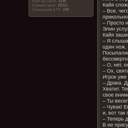
Книг на сайте:
4190
Кайя слож
Комментарии:
28321
Cообщения в ГК:
240
– Все, чег
прикольно
– Просто 
Элин услу
Кайя заши
– Я слыша
один нож, 
Посыпалис
бессмертн
– О, нет, 
– Ох, свя
Игрок уже
– Драка. Д
Хватит. Т
свое вним
– Ты весе
– Чувак! Е
и, вот так
– Теперь д
В ее прис