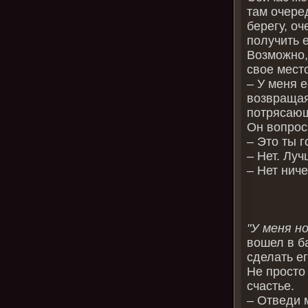
там очере
берегу, оч
получить 
Возможно, 
свое мест
– У меня е
возвращая
потрясающ
Он вопрос
– Это ты 
– Нет. Луч
– Нет ниче
"У меня но
вошел в б
сделать е
Не просто
счастье.
– Отведи 