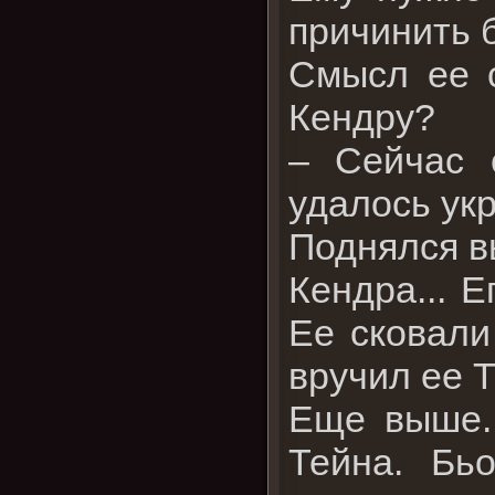
причинить 
Смысл ее с
Кендру?
– Сейчас 
удалось ук
Поднялся в
Кендра... 
Ее сковали
вручил ее Т
Еще выше..
Тейна. Бь