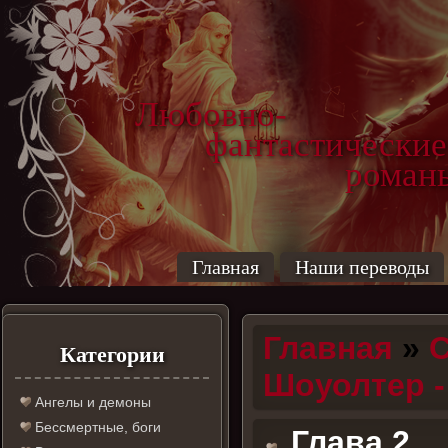
Любовно-
фантастические
роман
Главная
Наши переводы
Главная
»
С
Категории
Шоуолтер 
Ангелы и демоны
Бессмертные, боги
Глава 2