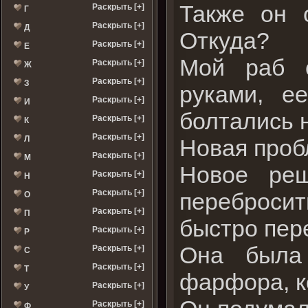
Также он 
Раскрыть [+]
Г
Раскрыть [+]
Д
Откуда?
Раскрыть [+]
Е
Мой раб о
Раскрыть [+]
Ж
Раскрыть [+]
З
руками, е
Раскрыть [+]
И
болтались 
Раскрыть [+]
К
Раскрыть [+]
Л
Новая проб
Раскрыть [+]
М
Новое реш
Раскрыть [+]
Н
Раскрыть [+]
перебросит
О
Раскрыть [+]
П
быстро пер
Раскрыть [+]
Р
Она была
Раскрыть [+]
С
Раскрыть [+]
Т
фарфора, к
Раскрыть [+]
У
Раскрыть [+]
Ф