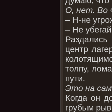
думаю, что 
О, нет. Во
– Н-не угро
– Не убегай
Раздались 
центр лаге
колотящимс
толпу, лом
пути.
Это на сам
Когда он д
грубым рыв