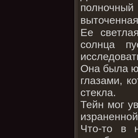
полночный
выточенная
Ее светла
солнца п
исследоват
Она была ю
глазами, к
стекла.
Тейн мог ув
израненной
Что-то в 