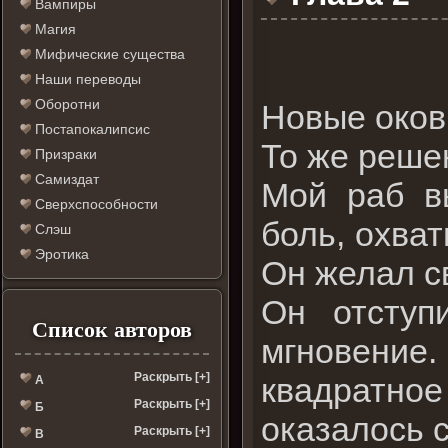
Вампиры
Магия
Мифические существа
Наши переводы
Оборотни
Новые оков
Постапокалипсис
То же реше
Призраки
Самиздат
Мой раб в
Сверхспособности
боль, охват
Слэш
Эротика
Он желал св
Он отступ
Список авторов
мгновение
Раскрыть [+]
квадратное
А
Раскрыть [+]
Б
оказалось 
Раскрыть [+]
В