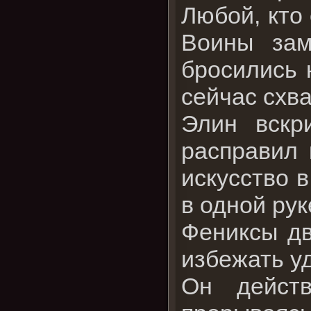
Любой, кто
Воины зам
бросились к
сейчас схва
Элин вскр
расправил 
искусство в
в одной рук
Фениксы дв
избежать у
Он действ