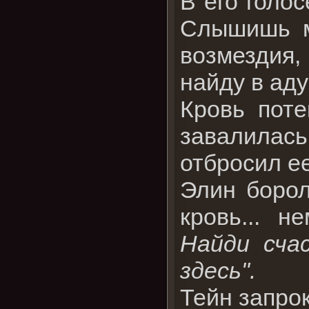
В его голо
Слышишь м
возмездия,
найду в аду
Кровь поте
завалилась
отбросил ее
Элин борол
кровь... н
Найди счас
здесь".
Тейн запрок