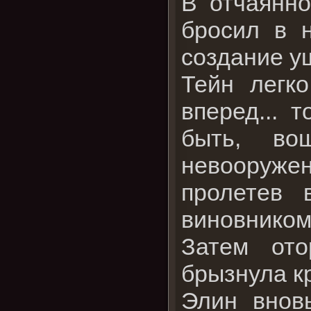
В отчаянно
бросил в 
создание у
Тейн легк
вперед... 
быть, во
невооруже
пролетев 
виновником
Затем ото
брызнула к
Элин внов