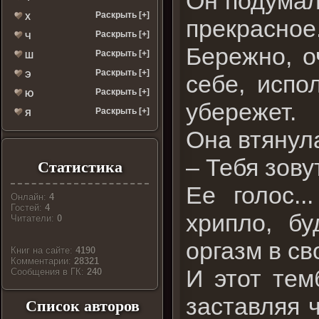
Он подумал,
Раскрыть [+]
Х
прекрасное
Раскрыть [+]
Ч
Бережно, о
Раскрыть [+]
Ш
Раскрыть [+]
Э
себе, испо
Раскрыть [+]
Ю
убережет.
Раскрыть [+]
Я
Она втянула
– Тебя зову
Статистика
Ее голос..
Онлайн:
4
Гостей:
4
хрипло, б
Читатели:
0
оргазм в св
Книг на сайте:
4190
Комментарии:
28321
И этот тем
Cообщения в ГК:
240
заставляя ч
Список авторов