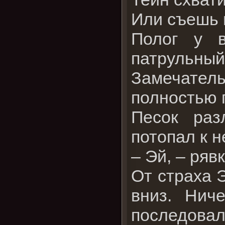
Или съешь 
Полог у 
патрульный
Замечател
полностью 
Песок раз
потопал к н
– Эй, – ряв
От страха Э
вниз. Нич
последовал