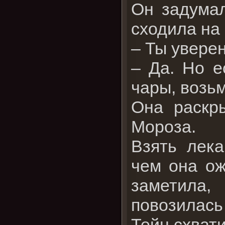
Он задумал
сходила на 
– Ты уверен
– Да. Но е
чары, возьм
Она раскр
Мороза.
Взять лек
чем она ож
заметила,
повозилась
Тейн схвати