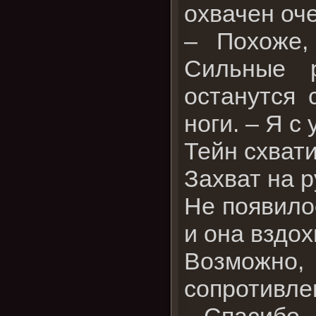
охвачен оч
– Похоже,
Сильные 
останутся 
ноги. – Я с
Тейн схват
Захват на р
Не появило
и она вздох
Возможно, 
сопротивле
– Спасибо,