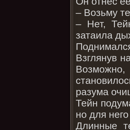
Он отнес ее
– Возьму те
– Нет, Тей
затаила ды
Поднимался
Взглянув на
Возможно
становилос
разума очи
Тейн подума
но для нег
Длинные т