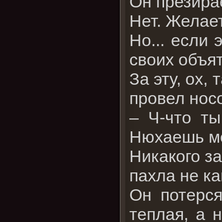
Он презира
Нет. Желает
Но... если 
своих объя
За эту, ох,
провел носо
– Ч-что ты
Нюхаешь ме
Никакого з
пахла не ка
Он потерся
теплая, а 