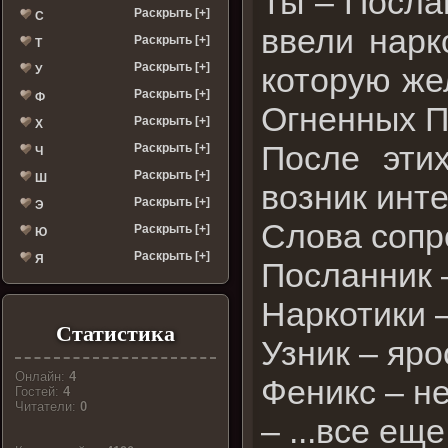
Ты – Посла
Раскрыть [+]
С
ввели нарк
Раскрыть [+]
Т
Раскрыть [+]
которую же
У
Раскрыть [+]
Ф
Огненных П
Раскрыть [+]
Х
После эти
Раскрыть [+]
Ч
Раскрыть [+]
Ш
возник инте
Раскрыть [+]
Э
Слова сопр
Раскрыть [+]
Ю
Раскрыть [+]
Я
Посланник 
Наркотики 
Статистика
Узник – яро
Онлайн:
4
Феникс – н
Гостей:
4
Читатели:
0
– ...все е