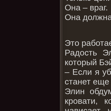
Она – враг.
Она должна
Это работае
Радость Э
который Бэй
– Если я у
станет еще
Элин обдум
кровати, 
нависает 