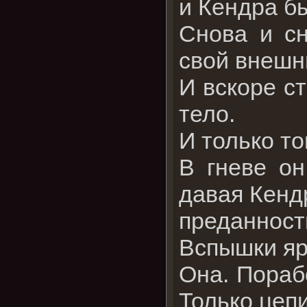
и Кендра бы
Снова и сн
свой внешни
И вскоре ст
тело.
И только то
В гневе он
давая Кендр
преданност
Вспышки яр
Она. Порабо
Только цеп