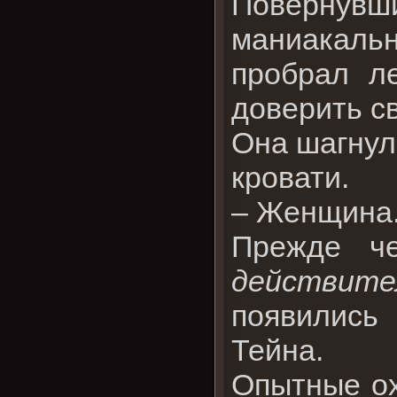
Повернув
маниакаль
пробрал л
доверить с
Она шагнул
кровати.
– Женщина.
Прежде ч
действите
появились
Тейна.
Опытные ох