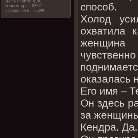
Книг на сайте:
4190
способ.
Комментарии:
28321
Cообщения в ГК:
240
Холод уси
охватила к
женщина п
чувственн
поднимает
оказалась 
Его имя – Т
Он здесь ра
за женщины
Кендра. Да.