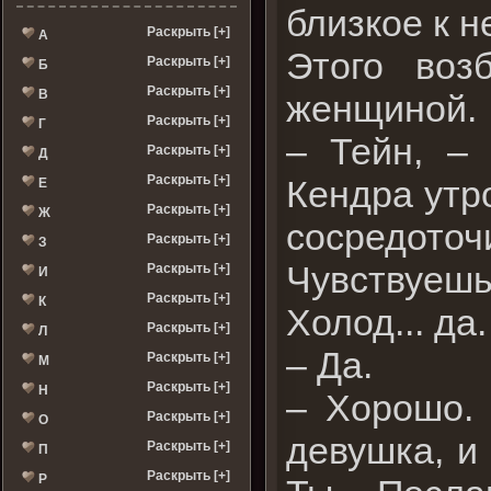
близкое к н
Раскрыть [+]
А
Этого воз
Раскрыть [+]
Б
Раскрыть [+]
В
женщиной.
Раскрыть [+]
Г
– Тейн, –
Раскрыть [+]
Д
Раскрыть [+]
Кендра утр
Е
Раскрыть [+]
Ж
сосредоточ
Раскрыть [+]
З
Чувствуешь
Раскрыть [+]
И
Раскрыть [+]
К
Холод... да
Раскрыть [+]
Л
– Да.
Раскрыть [+]
М
Раскрыть [+]
Н
– Хорошо. 
Раскрыть [+]
О
девушка, и 
Раскрыть [+]
П
Раскрыть [+]
Р