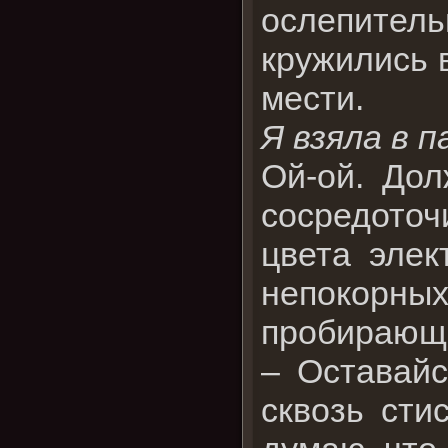
ослепител
кружились в
мести.
Я взяла в 
Ой-ой. Дол
сосредоточи
цвета элек
непокорн
пробирающе
– Оставайс
сквозь сти