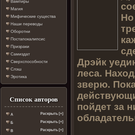
Вампиры
со
Магия
Но
Мифические существа
Наши переводы
тр
Оборотни
ка
Постапокалипсис
Призраки
сд
Самиздат
Дрэйк уеди
Сверхспособности
Слэш
леса. Наход
Эротика
зверю. Пок
действующи
Список авторов
пойдет за н
Раскрыть [+]
обладатель
А
Раскрыть [+]
Б
Раскрыть [+]
В