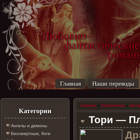
Любовно-
фантастические
роман
Главная
Наши переводы
Главная
»
Библиотека
»
Авто
Категории
Тори — Пл
Ангелы и демоны
Д
р
Бессмертные, боги