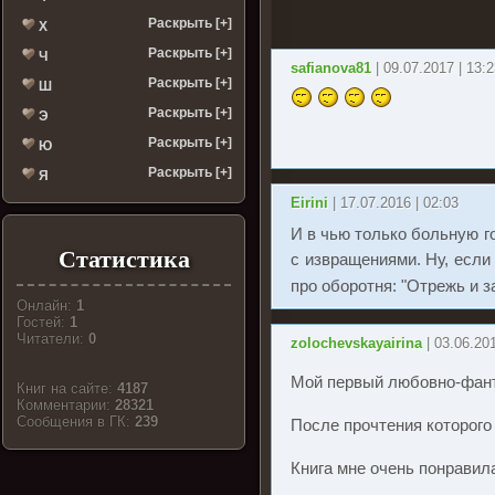
Раскрыть [+]
Х
Раскрыть [+]
Ч
safianova81
| 09.07.2017 | 13:
Раскрыть [+]
Ш
Раскрыть [+]
Э
Раскрыть [+]
Ю
Раскрыть [+]
Я
Eirini
| 17.07.2016 | 02:03
И в чью только больную г
Статистика
с извращениями. Ну, если 
про оборотня: "Отрежь и 
Онлайн:
1
Гостей:
1
Читатели:
0
zolochevskayairina
| 03.06.20
Мой первый любовно-фант
Книг на сайте:
4187
Комментарии:
28321
Cообщения в ГК:
239
После прочтения которого
Книга мне очень понравил