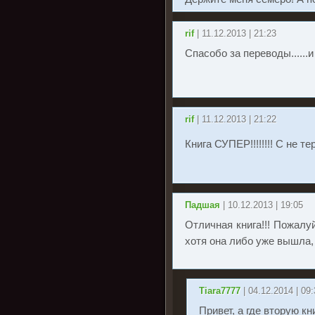
rif
| 11.12.2013 | 21:23
Спасобо за переводы......и 
rif
| 11.12.2013 | 21:22
Книга СУПЕР!!!!!!!! С не 
Падшая
| 10.12.2013 | 19:05
Отличная книга!!! Пожалу
хотя она либо уже вышла,
Tiara7777
| 04.12.2014 | 09
Привет, а где вторую к