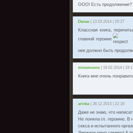
ООО! Есть продолжение?
Danae
| 13.03.2014 | 20:27
Классная книга, перечит
главной героине
нее должно быть продолжен
missmoons
| 19.02.2014 | 19:
Книга мне очень понравила
arinka
| 28.12.2013 | 22:18
Даже не знаю, что написа
Не поняла гл. героиню. В 
секса и испытанного оргаз
Держите меня семеро! А п