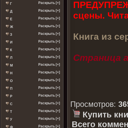
ПРЕДУПРЕЖ
Раскрыть [+]
Г
Раскрыть [+]
Д
сцены. Чита
Раскрыть [+]
Е
Раскрыть [+]
Ж
Книга из се
Раскрыть [+]
З
Раскрыть [+]
И
Раскрыть [+]
К
Страница а
Раскрыть [+]
Л
Раскрыть [+]
М
Раскрыть [+]
Н
Раскрыть [+]
О
Раскрыть [+]
П
Раскрыть [+]
Р
Просмотров
:
36
Раскрыть [+]
С
Раскрыть [+]
Т
Купить кни
Раскрыть [+]
У
Всего коммен
Раскрыть [+]
Ф