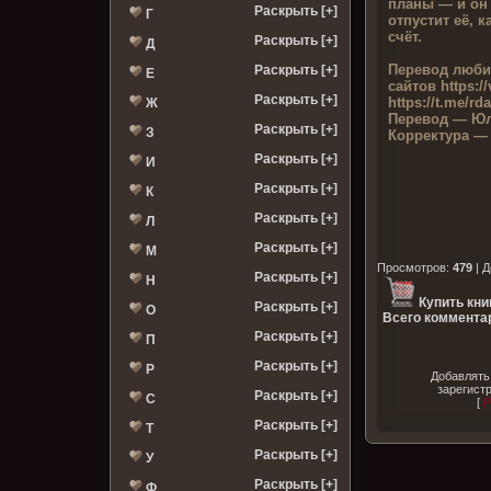
планы — и он 
Раскрыть [+]
Г
отпустит её, 
счёт.
Раскрыть [+]
Д
Перевод люби
Раскрыть [+]
Е
сайтов
https:/
Раскрыть [+]
https://t.me/rda
Ж
Перевод —
Юл
Раскрыть [+]
З
Корректура —
Раскрыть [+]
И
Раскрыть [+]
К
Раскрыть [+]
Л
Раскрыть [+]
М
Просмотров
:
479
|
Д
Раскрыть [+]
Н
Купить кни
Раскрыть [+]
О
Всего комментар
Раскрыть [+]
П
Раскрыть [+]
Р
Добавлять
зарегист
Раскрыть [+]
С
[
Р
Раскрыть [+]
Т
Раскрыть [+]
У
Раскрыть [+]
Ф