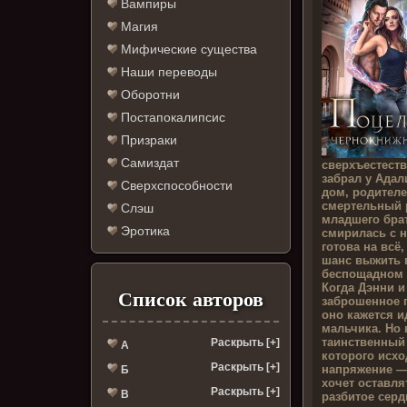
Вампиры
Магия
Мифические существа
Наши переводы
Оборотни
Постапокалипсис
Призраки
Самиздат
сверхъестест
забрал у Адал
Сверхспособности
дом, родителе
смертельный р
Слэш
младшего брат
Эротика
смирилась с 
готова на всё
шанс выжить 
беспощадном 
Когда Дэнни и
Список авторов
заброшенное 
оно кажется 
мальчика. Но
таинственный
Раскрыть [+]
А
которого исх
Раскрыть [+]
напряжение — 
Б
хочет оставля
Раскрыть [+]
В
разбитое серд