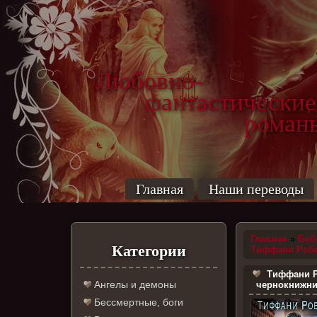
Любовно-
фантастические
роман
Главная
Наши переводы
Главная
»
Биб
Категории
Тиффани Роб
Тиффани Р
Ангелы и демоны
чернокнижни
Бессмертные, боги