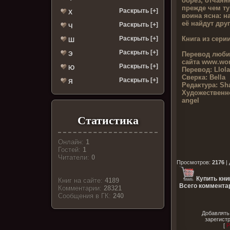
обрез, отчаян
прежде чем ту
Раскрыть [+]
Х
воина ясна: 
её найдут друг
Раскрыть [+]
Ч
Книга из серии
Раскрыть [+]
Ш
Раскрыть [+]
Перевод люби
Э
сайта
www.worl
Раскрыть [+]
Ю
Перевод:
Llol
Сверка:
Bella
Раскрыть [+]
Я
Редактура:
Sha
Художественн
angel
Статистика
Онлайн:
1
Гостей:
1
Читатели:
0
Просмотров
:
2176
|
Купить кни
Книг на сайте:
4189
Всего комментар
Комментарии:
28321
Cообщения в ГК:
240
Добавлять
зарегист
[
Р