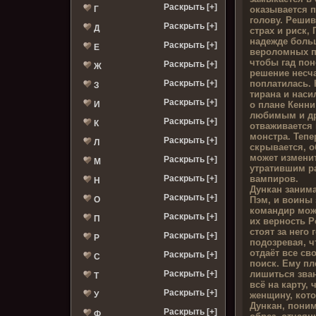
Раскрыть [+]
оказывается п
Г
голову. Решив
Раскрыть [+]
Д
страх и риск, 
надежде больш
Раскрыть [+]
Е
вероломных п
чтобы гад пон
Раскрыть [+]
Ж
решение несч
поплатилась. 
Раскрыть [+]
З
тирана и нас
Раскрыть [+]
о плане Кенни
И
любимым и др
Раскрыть [+]
К
отваживается 
монстра. Тепе
Раскрыть [+]
Л
скрывается, о
может изменит
Раскрыть [+]
М
утратившим р
вампиров.
Раскрыть [+]
Н
Дункан заним
Раскрыть [+]
Пэм, и воины 
О
командир може
Раскрыть [+]
П
их верность Р
стоят за него 
Раскрыть [+]
Р
подозревая, ч
отдаёт все св
Раскрыть [+]
С
поиск. Ему пл
лишиться зван
Раскрыть [+]
Т
всё на карту,
Раскрыть [+]
женщину, кот
У
Дункан, поним
Раскрыть [+]
Ф