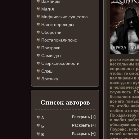
Вампиры
Магия
Мифические существа
Наши переводы
Оборотни
Постапокалипсис
Призраки
Самиздат
резко изменил
Сверхспособности
нескольким в
социальных р
Слэш
чтобы те смо
вампирами в 
Эротика
никогда не ду
в человеческу
случилось. Ег
безжалостным
Список авторов
все его помы
то, чтобы най
любил и отпус
По характеру
Раскрыть [+]
А
и любит работ
обнаруживает,
Раскрыть [+]
Б
Лоуренс, испо
своей нелегал
Раскрыть [+]
В
замыкается в 