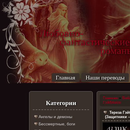
Любовно-
фантастические
роман
Главная
Наши переводы
Главная
»
Биб
Категории
Гэйблмен
Тереза Гэй
Ангелы и демоны
(Защитники –
Бессмертные, боги