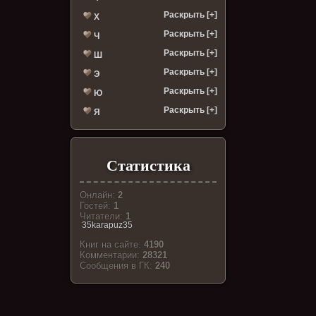
Раскрыть [+]
Х
Раскрыть [+]
Ч
Раскрыть [+]
Ш
Раскрыть [+]
Э
Раскрыть [+]
Ю
Раскрыть [+]
Я
Статистика
Онлайн:
2
Гостей:
1
Читатели:
1
35karapuz35
Книг на сайте:
4190
Комментарии:
28321
Cообщения в ГК:
240