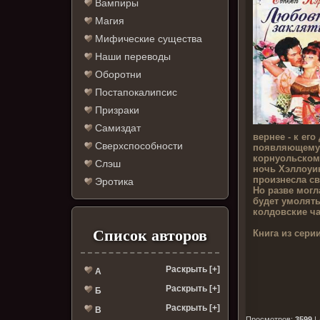
Вампиры
Магия
Мифические существа
Наши переводы
Оборотни
Постапокалипсис
Призраки
Самиздат
вернее - к его
Сверхспособности
появляющемус
корнуольском 
Слэш
ночь Хэллоуи
произнесла св
Эротика
Но разве могл
будет умолять
колдовские ча
Список авторов
Книга из серии
Раскрыть [+]
А
Раскрыть [+]
Б
Раскрыть [+]
В
Просмотров
:
3599
|