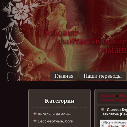
Любовно-
фантастические
роман
Главная
Наши переводы
Главная
»
Биб
Категории
Сьюзен Кэрро
Сьюзен Кэ
Ангелы и демоны
заклятие (Се
Бессмертные, боги