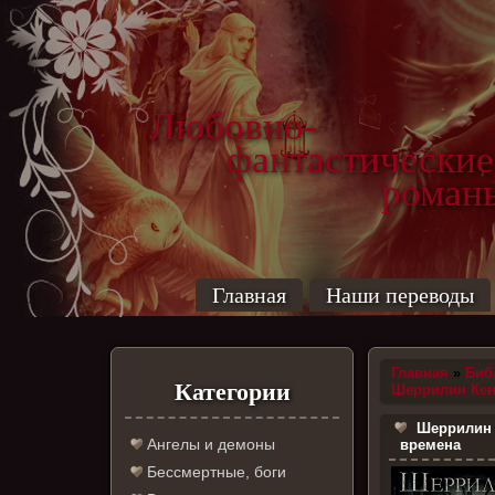
Любовно-
фантастические
роман
Главная
Наши переводы
Главная
»
Биб
Категории
Шеррилин Ке
Шеррилин 
Ангелы и демоны
времена
Бессмертные, боги