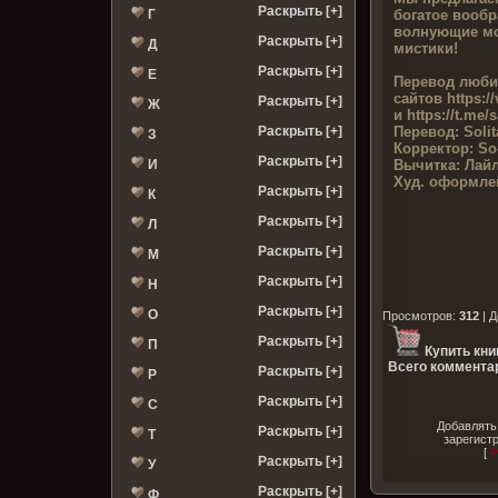
Раскрыть [+]
богатое вообр
Г
волнующие мо
Раскрыть [+]
Д
мистики!
Раскрыть [+]
Е
Перевод люби
сайтов
https:/
Раскрыть [+]
Ж
и https://t.me/
Перевод:
Solit
Раскрыть [+]
З
Корректор:
So
Раскрыть [+]
Вычитка:
Лайл
И
Худ. оформле
Раскрыть [+]
К
Раскрыть [+]
Л
Раскрыть [+]
М
Раскрыть [+]
Н
Раскрыть [+]
О
Просмотров
:
312
|
Д
Раскрыть [+]
П
Купить кни
Всего комментар
Раскрыть [+]
Р
Раскрыть [+]
С
Добавлять
Раскрыть [+]
Т
зарегист
[
Р
Раскрыть [+]
У
Раскрыть [+]
Ф