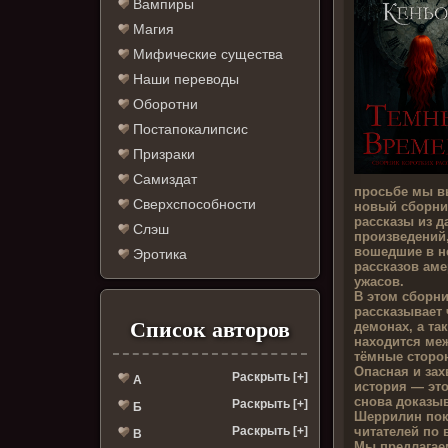
Вампиры
Магия
Мифические существа
Наши переводы
Оборотни
Постапокалипсис
Призраки
Самиздат
просьбе мы в
Сверхспособности
новый сборни
рассказы из 
Слэш
произведений,
вошедшие в н
Эротика
рассказов ам
ужасов.
В этом сборн
рассказывает 
Список авторов
демонах, а та
находится ме
тёмные сторо
Опасная и за
Раскрыть [+]
А
история — это
снова доказы
Раскрыть [+]
Б
Шеррилин по
читателей по 
Раскрыть [+]
В
Мы предлагае