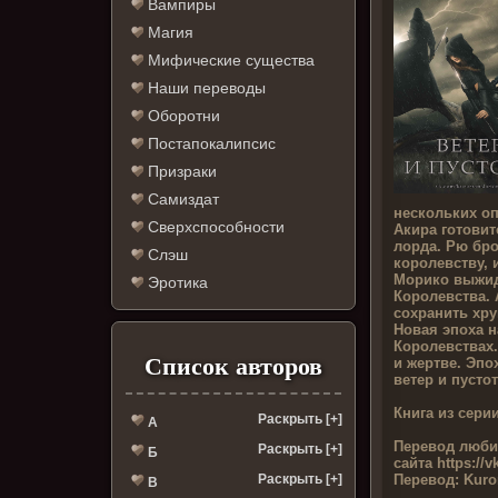
Вампиры
Магия
Мифические существа
Наши переводы
Оборотни
Постапокалипсис
Призраки
Самиздат
нескольких о
Сверхспособности
Акира готовит
лорда. Рю бр
Слэш
королевству, 
Морико выжид
Эротика
Королевства.
сохранить хру
Новая эпоха н
Королевствах.
Список авторов
и жертве. Эп
ветер и пустот
Книга из серии
Раскрыть [+]
А
Перевод люби
Раскрыть [+]
Б
сайта
https://
Перевод:
Kuro
Раскрыть [+]
В