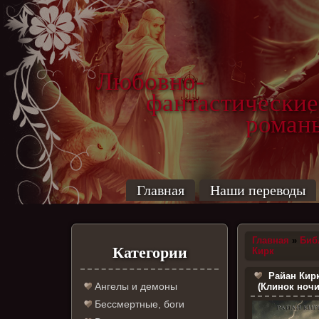
Любовно-
фантастические
роман
Главная
Наши переводы
Главная
»
Биб
Категории
Кирк
Райан Кирк
Ангелы и демоны
(Клинок ночи
Бессмертные, боги