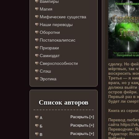
Вампиры
Магия
Мифические существа
Наши переводы
Оборотни
Постапокалипсис
Призраки
Самиздат
Сверхспособности
сделку. Но фе
мёртвых, так ч
Слэш
воскресить мое
Третье — я ник
Эротика
врага, но у ка
должна выйти з
остров фейри.
Первый раз в ж
Список авторов
будет ли смер
Книга из серии
Раскрыть [+]
А
Перевод любит
сайта
https://v
Раскрыть [+]
Б
Переводчик:
Яш
Редактор:
Roven
Раскрыть [+]
В
NaPanka