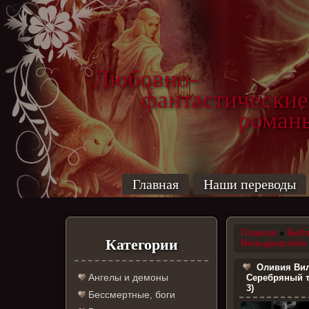
Любовно-
фантастические
роман
Главная
Наши переводы
Главная
»
Библ
Категории
Вильденштейн
Оливия Ви
Ангелы и демоны
Серебряный т
3)
Бессмертные, боги