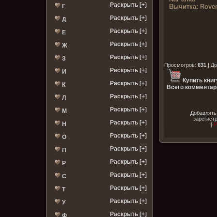
Раскрыть [+]
Вычитка:
Roven
Г
Раскрыть [+]
Д
Раскрыть [+]
Е
Раскрыть [+]
Ж
Раскрыть [+]
З
Просмотров
:
631
|
До
Раскрыть [+]
И
Купить книг
Раскрыть [+]
К
Всего комментар
Раскрыть [+]
Л
Раскрыть [+]
М
Добавлять
зарегист
Раскрыть [+]
Н
[
Р
Раскрыть [+]
О
Раскрыть [+]
П
Раскрыть [+]
Р
Раскрыть [+]
С
Раскрыть [+]
Т
Раскрыть [+]
У
Раскрыть [+]
Ф