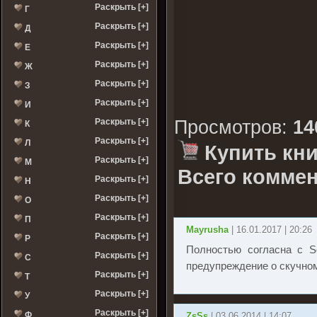
Раскрыть [+]
Г
Раскрыть [+]
Д
Раскрыть [+]
Е
Раскрыть [+]
Ж
Раскрыть [+]
З
Раскрыть [+]
И
Раскрыть [+]
Просмотров
:
14
К
Раскрыть [+]
Л
Купить кни
Раскрыть [+]
М
Всего коммен
Раскрыть [+]
Н
Раскрыть [+]
О
Раскрыть [+]
П
Mayrusha
| 16.01.2017 | 20:26
Раскрыть [+]
Р
Полностью согласна с So
Раскрыть [+]
С
предупреждение о скучно
Раскрыть [+]
Т
Раскрыть [+]
У
Раскрыть [+]
Ф
ZsSs
| 03.06.2014 | 14:07