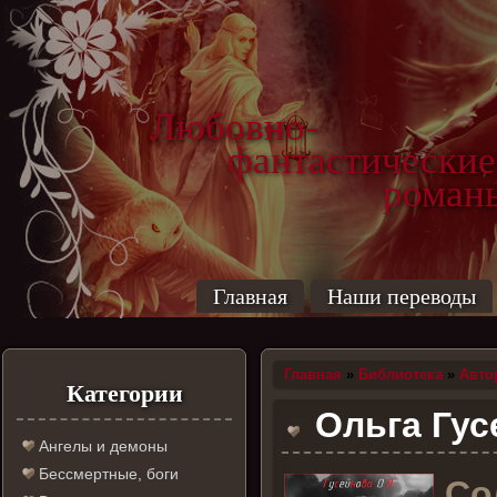
Любовно-
фантастические
роман
Главная
Наши переводы
Главная
»
Библиотека
»
Авто
Категории
Ольга Гус
Ангелы и демоны
Бессмертные, боги
С
о