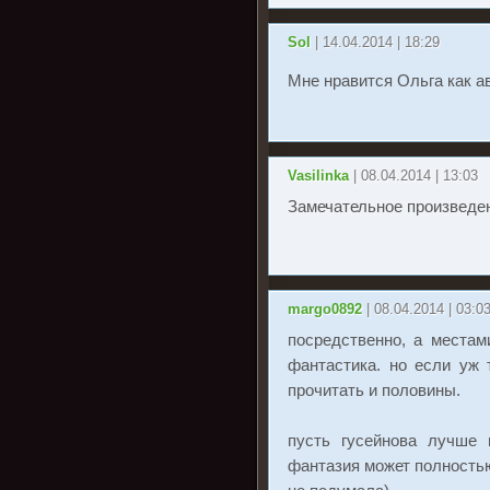
Sol
| 14.04.2014 | 18:29
Мне нравится Ольга как ав
Vasilinka
| 08.04.2014 | 13:03
Замечательное произведен
margo0892
| 08.04.2014 | 03:0
посредственно, а местами
фантастика. но если уж 
прочитать и половины.
пусть гусейнова лучше 
фантазия может полностью 