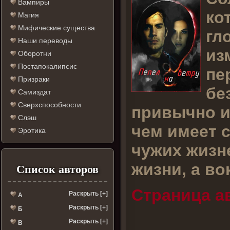
Вампиры
ко
Магия
Мифические существа
гл
Наши переводы
из
Оборотни
Постапокалипсис
пе
Призраки
бе
Самиздат
Сверхспособности
привычно и
Слэш
чем имеет с
Эротика
чужих жизне
жизни, а во
Список авторов
Страница а
Раскрыть [+]
А
Раскрыть [+]
Б
Раскрыть [+]
В