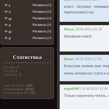
Раскрыть [+]
Х
класс безумно понрави
Раскрыть [+]
перечитывать!:up:
Ч
Раскрыть [+]
Ш
Раскрыть [+]
Э
Лякса
| 20.05.2014 | 01:20
Раскрыть [+]
Ю
Шикарная книга!
Раскрыть [+]
Я
Статистика
Danae
| 08.05.2014 | 17:01
Классная книжка мне пон
Онлайн:
2
Гостей:
2
очень интересно стало и 
Читатели:
0
Книг на сайте:
4188
angel6245
| 18.04.2014 | 11:45
Комментарии:
28321
Cообщения в ГК:
240
Только закончила читать,