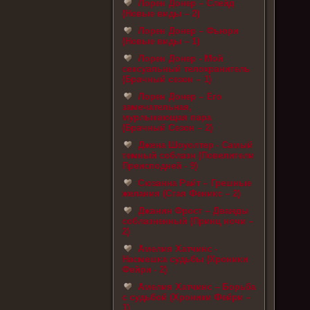
Лорен Донер – Слейд
(Новые виды – 2)
Лорен Донер – Фьюри
(Новые виды – 1)
Лорен Донер - Мой
сексуальный телохранитель
(Брачный сезон – 1)
Лорен Донер – Его
замечательная,
мурлыкающая пара
(Брачный Сезон – 2)
Джена Шоуолтер - Самый
темный соблазн (Повелители
Преисподней - 9)
Сюзанна Райт – Грешные
желания (Стая Феникс – 2)
Джанин Фрост – Дважды
соблазненный (Принц ночи –
2)
Амелия Хатчинс -
Насмешка судьбы (Хроники
Фейри - 2)
Амелия Хатчинс – Борьба
с судьбой (Хроники Фейри –
1)