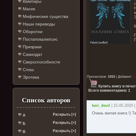
Вампиры
с
Н
Магия
в
Мифические существа
Э
Наши переводы
К
Оборотни
П
Постапокалипсис
П
Призраки
Самиздат
Сверхспособности
Слэш
Эротика
Просмотров
:
1915
|
Добавил
:
Т
Купить книгу в печа
Всего комментариев: 1
Список авторов
keri_devil
| 15.05.2020 |
Очень милая книга !) Т
Раскрыть [+]
А
Раскрыть [+]
Б
Раскрыть [+]
В