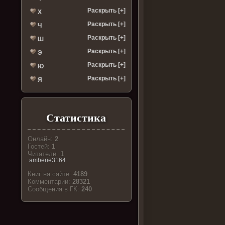
Раскрыть [+]
Х
Раскрыть [+]
Ч
Раскрыть [+]
Ш
Раскрыть [+]
Э
Раскрыть [+]
Ю
Раскрыть [+]
Я
Статистика
Онлайн:
2
Гостей:
1
Читатели:
1
amberie3164
Книг на сайте:
4189
Комментарии:
28321
Cообщения в ГК:
240