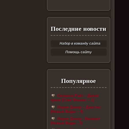
Последние новости
Набор в команду сайта
Помощь сайту
Популярное
Сюзанна Райт – Дикие
грехи (Стая Феникс – 1)
Лорен Донер – Джастис
(Новые Виды – 4)
Лорен Донер - Валиант
(Новые Виды - 3)