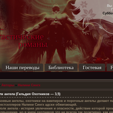
Вы 
Суббот
-
тические
маны
Наши переводы
Библиотека
Гостевая
F
»
Авторы
»
Налини Сингх
к ангела (Гильдия Охотников — 3,5)
Б
оевые ангелы, охотники на вампиров и порочные ангелы делают 
естселлеров Налини Сингх адски обжигающей.
олк ангела - история увлечения и опасности, действие которой пр
овышение, но в мире охотников это не всегда так позитивно, как ка