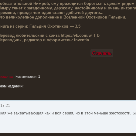
облазнительной Нимрой, ему приходится бороться с целым рядом 
имру тянет к загадочному, дерзкому, настойчивому и очень интри
ремени, прежде чем один станет добычей другого...
то великолепное дополнение к Вселенной Охотников Гильдии.
нига из серии:
Гильдия Охотников — 3,5
еревод любительский с сайта
https://vk.com/w_l_b
ереводчик, редактор и оформитель:
inventia
Скачать
риадочка
|
Комментарии
:
1
тном издании:
 17:21
акая же захватывающая как и вся серия, но в этой меньше жестокости, б