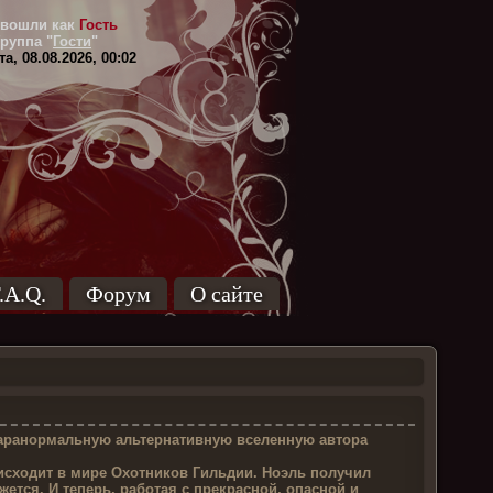
вошли как
Гость
Группа
"
Гости
"
а, 08.08.2026, 00:02
.A.Q.
Форум
О сайте
паранормальную альтернативную вселенную автора
оисходит в мире Охотников Гильдии. Ноэль получил
жется. И теперь, работая с прекрасной, опасной и