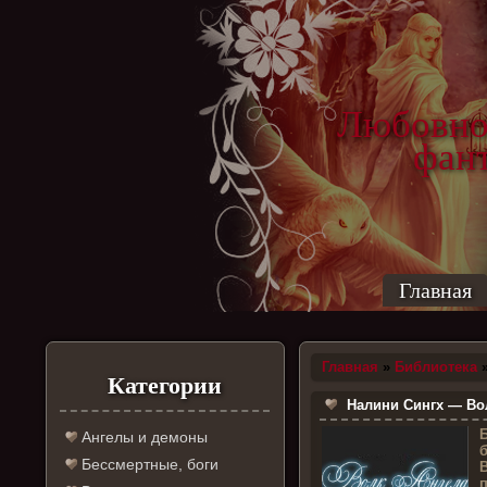
Любовно
фантас
ро
Главная
Главная
»
Библиотека
Категории
Налини Сингх — Вол
Ангелы и демоны
б
Бессмертные, боги
В
п