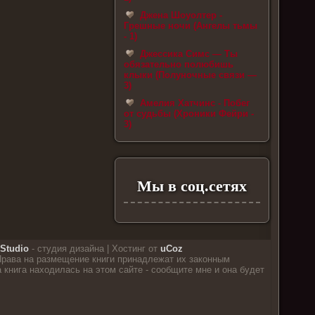
Джена Шоуолтер -
Грешные ночи (Ангелы тьмы
- 1)
Джессика Симс — Ты
обязательно полюбишь
клыки (Полуночные связи —
3)
Амелия Хатчинс - Побег
от судьбы (Хроники Фейри -
3)
Мы в соц.сетях
Studio
- студия дизайна |
Хостинг от
uCoz
рава на размещение книги принадлежат их законным
книга находилась на этом сайте - сообщите мне и она будет