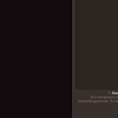
.
©
Люб
Все материалы н
правообладателям. Если 