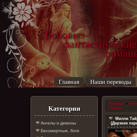
Любовно-
фантастические
роман
Главная
Наши переводы
Главная
»
Биб
Категории
Тайден
Милли Тай
Ангелы и демоны
(Дерзкие пар
Бессмертные, боги