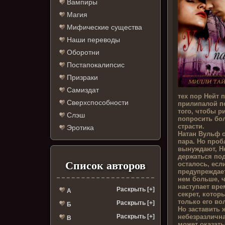
Вампиры
Магия
Мифические существа
Наши переводы
Оборотни
Постапокалипсис
Призраки
Самиздат
тех пор Нейт п
Сверхспособности
прилипалой п
того, чтобы р
Слэш
попросить бол
страсти.
Эротика
Натан Вульф о
пара. Но проб
вынуждают, Н
держаться под
Список авторов
осталось, есл
предупреждает
нем больше, ч
наступает вре
Раскрыть [+]
А
секрет, кото
только его во
Раскрыть [+]
Б
Но заставить 
небезразлична
Раскрыть [+]
В
может оказать