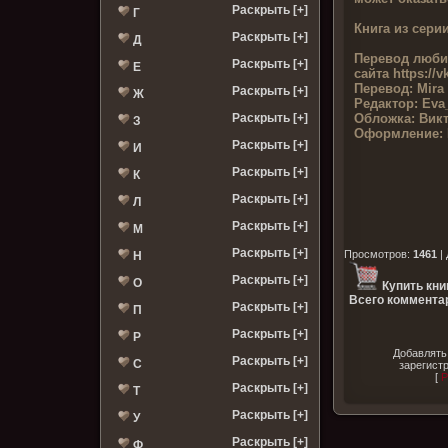
Раскрыть [+]
Г
Книга из серии
Раскрыть [+]
Д
Перевод люби
Раскрыть [+]
Е
сайта
https://v
Перевод:
Mira
Раскрыть [+]
Ж
Редактор:
Eva
Обложка:
Викт
Раскрыть [+]
З
Оформление:
Раскрыть [+]
И
Раскрыть [+]
К
Раскрыть [+]
Л
Раскрыть [+]
М
Раскрыть [+]
Просмотров
:
1461
|
Н
Раскрыть [+]
О
Купить кни
Всего комментар
Раскрыть [+]
П
Раскрыть [+]
Р
Добавлять
Раскрыть [+]
С
зарегист
[
Р
Раскрыть [+]
Т
Раскрыть [+]
У
Раскрыть [+]
Ф