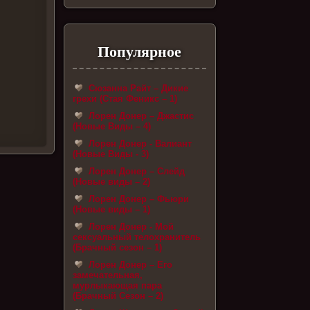
Популярное
Сюзанна Райт – Дикие
грехи (Стая Феникс – 1)
Лорен Донер – Джастис
(Новые Виды – 4)
Лорен Донер - Валиант
(Новые Виды - 3)
Лорен Донер – Слейд
(Новые виды – 2)
Лорен Донер – Фьюри
(Новые виды – 1)
Лорен Донер - Мой
сексуальный телохранитель
(Брачный сезон – 1)
Лорен Донер – Его
замечательная,
мурлыкающая пара
(Брачный Сезон – 2)