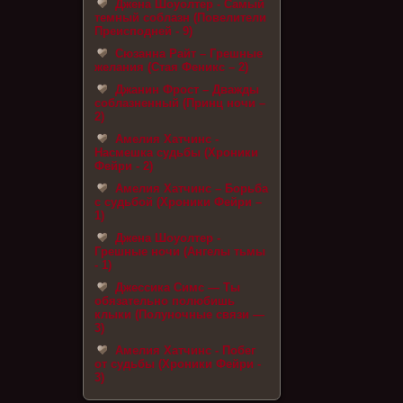
Джена Шоуолтер - Самый
темный соблазн (Повелители
Преисподней - 9)
Сюзанна Райт – Грешные
желания (Стая Феникс – 2)
Джанин Фрост – Дважды
соблазненный (Принц ночи –
2)
Амелия Хатчинс -
Насмешка судьбы (Хроники
Фейри - 2)
Амелия Хатчинс – Борьба
с судьбой (Хроники Фейри –
1)
Джена Шоуолтер -
Грешные ночи (Ангелы тьмы
- 1)
Джессика Симс — Ты
обязательно полюбишь
клыки (Полуночные связи —
3)
Амелия Хатчинс - Побег
от судьбы (Хроники Фейри -
3)