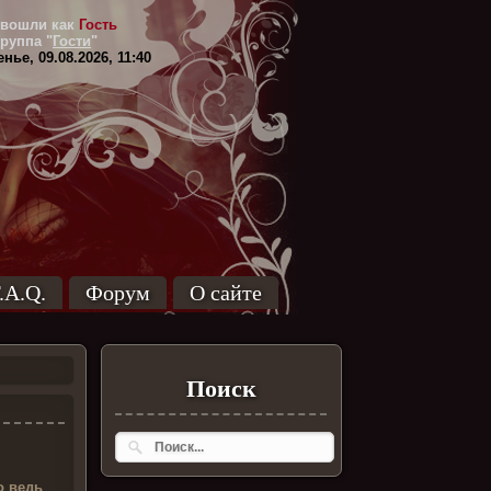
вошли как
Гость
Группа
"
Гости
"
нье, 09.08.2026, 11:40
.A.Q.
Форум
О сайте
Поиск
о ведь