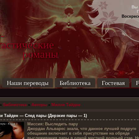
Вы 
Воскресе
-
тические
маны
Наши переводы
Библиотека
Гостевая
F
»
Библиотека
»
Авторы
»
Милли Тайден
 Тайден — След пары (Дерзкие пары — 1)
М
иссия: Выследить пару
Джордан Альварес знала, что данное лучшей подруге
обещание включает в себя присутствие на обряде
выслеживания пары в одной местной волчьей стае. Н