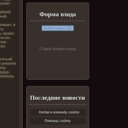
делает
райней
Форма входа
льф.
евает, и
Войти через uID
га,
ь право
носом.
утри
ому
Старая форма входа
олчьей
я решила
ику
рдца,
 любовь
Последние новости
Набор в команду сайта
Помощь сайту