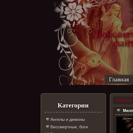
Любовно
фантас
ро
Главная
Главная
Категории
Милли
Ангелы и демоны
Бессмертные, боги