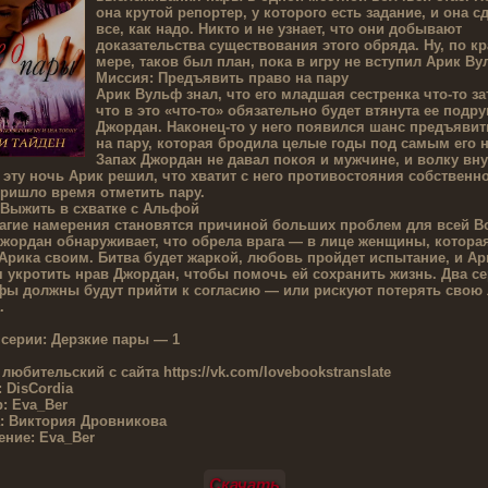
она крутой репортер, у которого есть задание, и она с
все, как надо. Никто и не узнает, что они добывают
доказательства существования этого обряда. Ну, по к
мере, таков был план, пока в игру не вступил Арик Ву
Миссия: Предъявить право на пару
Арик Вульф знал, что его младшая сестренка что-то зат
что в это «что-то» обязательно будет втянута ее подру
Джордан. Наконец-то у него появился шанс предъявит
на пару, которая бродила целые годы под самым его 
Запах Джордан не давал покоя и мужчине, и волку вн
в эту ночь Арик решил, что хватит с него противостояния собственн
Пришло время отметить пару.
 Выжить в схватке с Альфой
лагие намерения становятся причиной больших проблем для всей В
Джордан обнаруживает, что обрела врага — в лице женщины, котора
Арика своим. Битва будет жаркой, любовь пройдет испытание, и Ар
 укротить нрав Джордан, чтобы помочь ей сохранить жизнь. Два се
фы должны будут прийти к согласию — или рискуют потерять свою
.
 серии:
Дерзкие пары — 1
 любительский с сайта
https://vk.com/lovebookstranslate
:
DisCordia
р:
Eva_Ber
:
Виктория Дровникова
ние:
Eva_Ber
Скачать