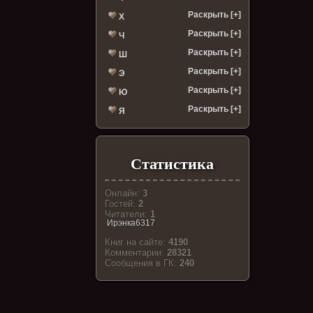
Раскрыть [+]
Х
Раскрыть [+]
Ч
Раскрыть [+]
Ш
Раскрыть [+]
Э
Раскрыть [+]
Ю
Раскрыть [+]
Я
Статистика
Онлайн:
3
Гостей:
2
Читатели:
1
Ирэнка6317
Книг на сайте:
4190
Комментарии:
28321
Cообщения в ГК:
240