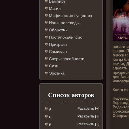
Вампиры
Магия
Мифические существа
Наши переводы
Оборотни
Постапокалипсис
Призраки
него, и 
зверю. 
Самиздат
Миссия:
Сверхспособности
Когда б
семьи, 
Слэш
сделать 
придется
Эротика
две Аль
навсегда
Книга из
Список авторов
Перевод
Перевод
Редакто
Раскрыть [+]
А
Обложка
Оформле
Раскрыть [+]
Б
Раскрыть [+]
В