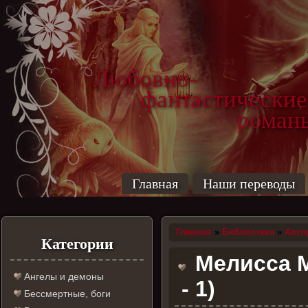
Любовно-
фантастические
роман
Главная
Наши переводы
Главная
»
Библиотека
»
Авто
Категории
Мелисса М
Ангелы и демоны
- 1)
Бессмертные, боги