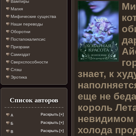
Вампиры
М
и
Магия
ко
Мифические существа
Наши переводы
об
Оборотни
да
Постапокалипсис
Призраки
Ай
Самиздат
го
Сверхспособности
Слэш
знает, к ху
Эротика
наполняетс
еще не беда
Список авторов
король Лета
Раскрыть [+]
невидимом 
А
Раскрыть [+]
Б
холода прод
Раскрыть [+]
В