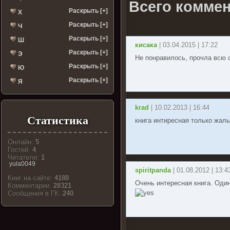
Всего коммен
Раскрыть [+]
Х
Раскрыть [+]
Ч
Раскрыть [+]
Ш
кисака
| 03.04.2015 | 17:22
Раскрыть [+]
Э
Не понравилось, прочла всю с
Раскрыть [+]
Ю
Раскрыть [+]
Я
krad
| 10.02.2013 | 16:44
Статистика
книга интиресная только жал
Онлайн:
5
Гостей:
4
Читатели:
1
yula0049
spiritpanda
| 01.08.2012 | 13:4
Книг на сайте:
4188
Очень интересная книга. Оди
Комментарии:
28321
Cообщения в ГК:
240