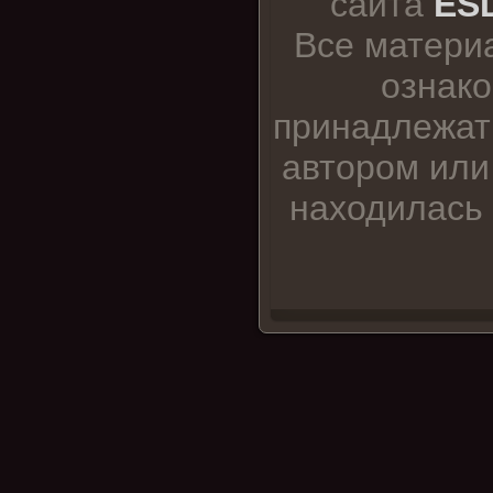
сайта
ESD
Все матери
ознако
принадлежат
автором или
находилась 