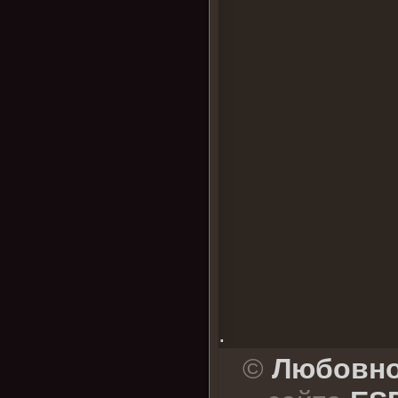
.
©
Любовно