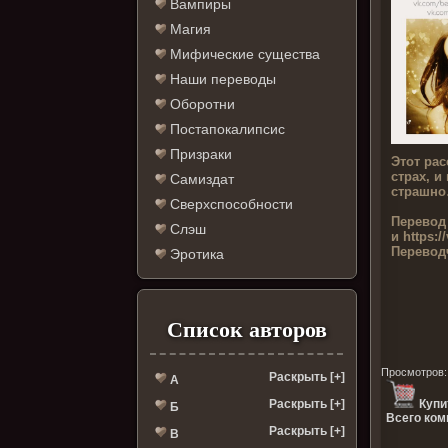
Вампиры
Магия
Мифические существа
Наши переводы
Оборотни
Постапокалипсис
Призраки
Этот рас
страх, и
Самиздат
страшн
Сверхспособности
Перевод
Слэш
и https:/
Перевод
Эротика
Список авторов
Просмотров
Раскрыть [+]
А
Раскрыть [+]
Купи
Б
Всего ком
Раскрыть [+]
В