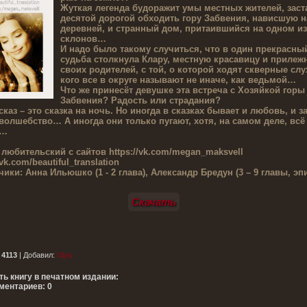
Жуткая легенда будоражит умы местных жителей, заст
десятой дорогой обходить гору Забвения, нависшую н
деревней, и странный дом, притаившийся на одном из
склонов…
И надо было такому случиться, что в один прекрасны
судьба столкнула Клару, местную красавицу и прилеж
своих родителей, с той, о которой ходят скверные слу
кого все в округе называют не иначе, как ведьмой…
Что же принесёт девушке эта встреча с Хозяйкой горы
Забвения? Радость или страдания?
сказ – это сказка на ночь. Но иногда в сказках бывает и любовь, и з
 волшебство… А иногда они только пугают, хотя, на самом деле, всё 
о…
 любительский
с сайтов https://vk.com/megan_maksvell
/vk.com/beautiful_translation
чики:
Анна Ильюшко (1 - 2 глава), Александр Бредун (3 – 9 главы, эп
Скачать
:
4113
|
Добавил
:
Ulya
ть книгу в печатном издании:
ментариев: 0