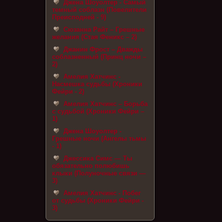
Джена Шоуолтер - Самый
темный соблазн (Повелители
Преисподней - 9)
Сюзанна Райт – Грешные
желания (Стая Феникс – 2)
Джанин Фрост – Дважды
соблазненный (Принц ночи –
2)
Амелия Хатчинс -
Насмешка судьбы (Хроники
Фейри - 2)
Амелия Хатчинс – Борьба
с судьбой (Хроники Фейри –
1)
Джена Шоуолтер -
Грешные ночи (Ангелы тьмы
- 1)
Джессика Симс — Ты
обязательно полюбишь
клыки (Полуночные связи —
3)
Амелия Хатчинс - Побег
от судьбы (Хроники Фейри -
3)