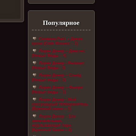
Популярное
Сюзанна Райт – Дикие
грехи (Стая Феникс – 1)
Лорен Донер – Джастис
(Новые Виды – 4)
Лорен Донер - Валиант
(Новые Виды - 3)
Лорен Донер – Слейд
(Новые виды – 2)
Лорен Донер – Фьюри
(Новые виды – 1)
Лорен Донер - Мой
сексуальный телохранитель
(Брачный сезон – 1)
Лорен Донер – Его
замечательная,
мурлыкающая пара
(Брачный Сезон – 2)