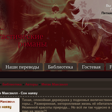
Вы 
Пятниц
-
тические
маны
Наши переводы
Библиотека
Гостевая
F
»
Библиотека
»
Авторы
»
Меган Максвелл
 Максвелл - Сон наяву
Т
ихая, спокойная деревушка у подножья величествен
горы… Размеренная, неторопливая жизнь её обитате
Неземной красоты природа… Но всё ли так чудесно в 
раю на земле?!