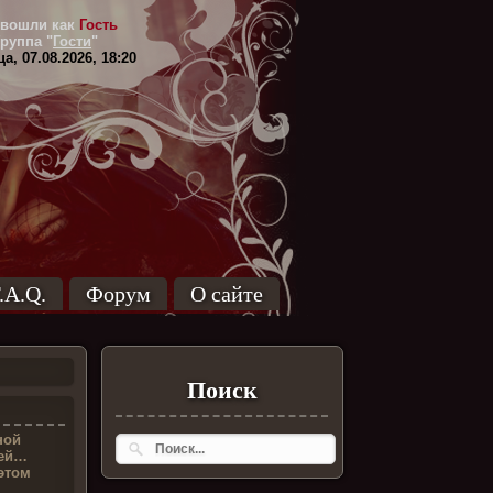
вошли как
Гость
Группа
"
Гости
"
а, 07.08.2026, 18:20
.A.Q.
Форум
О сайте
Поиск
ной
лей…
этом