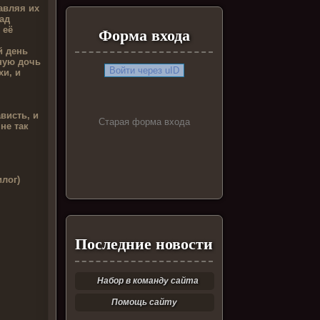
авляя их
ад
 её
Форма входа
й день
ную дочь
Войти через uID
хи, и
ависть, и
Старая форма входа
не так
илог)
Последние новости
Набор в команду сайта
Помощь сайту