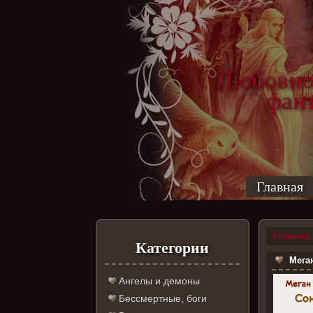
Любовно
фантас
ро
Главная
Главная
Категории
Меган
Ангелы и демоны
Бессмертные, боги