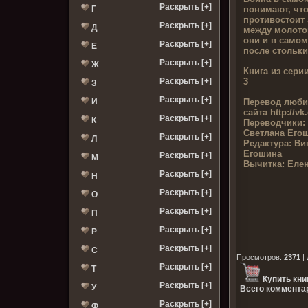
Раскрыть [+]
понимают, что
Г
противостоит 
Раскрыть [+]
Д
между молото
они и в самом
Раскрыть [+]
Е
после стольки
Раскрыть [+]
Ж
Книга из серии
3
Раскрыть [+]
З
Раскрыть [+]
Перевод люби
И
сайта
http://v
Раскрыть [+]
К
Переводчики:
Светлана Его
Раскрыть [+]
Л
Редактура:
Вик
Егошина
Раскрыть [+]
М
Вычитка:
Елен
Раскрыть [+]
Н
Раскрыть [+]
О
Раскрыть [+]
П
Раскрыть [+]
Р
Раскрыть [+]
С
Просмотров
:
2371
|
Раскрыть [+]
Т
Купить кни
Раскрыть [+]
У
Всего комментар
Раскрыть [+]
Ф