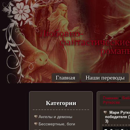
Любовно-
фантастические
роман
Главная
Наши переводы
Главная
»
Биб
Категории
Руткоски
Мари Рутк
Ангелы и демоны
победителя 
3)
Бессмертные, боги