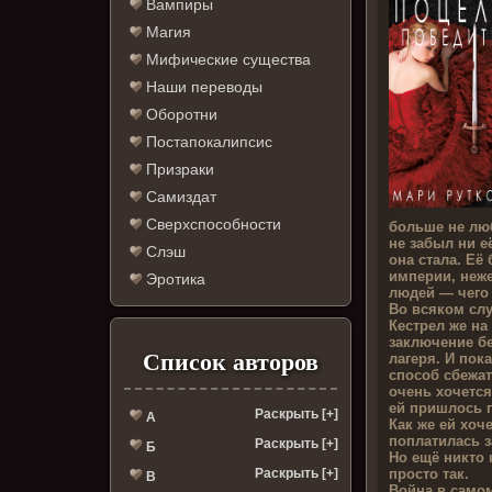
Вампиры
Магия
Мифические существа
Наши переводы
Оборотни
Постапокалипсис
Призраки
Самиздат
Сверхспособности
больше не люб
не забыл ни е
Слэш
она стала. Её
империи, неж
Эротика
людей — чего 
Во всяком случ
Кестрел же на
заключение б
Список авторов
лагеря. И пок
способ сбежат
очень хочется
ей пришлось п
Раскрыть [+]
А
Как же ей хоч
поплатилась з
Раскрыть [+]
Б
Но ещё никто 
просто так.
Раскрыть [+]
В
Война в самом