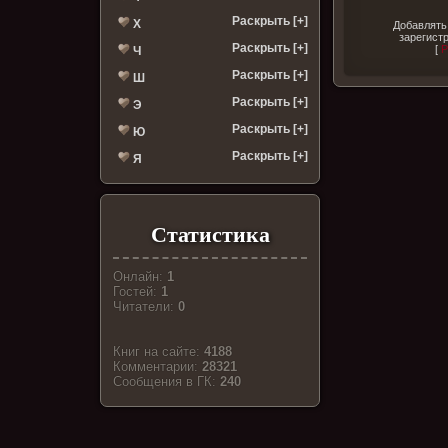
Раскрыть [+]
Х
Добавлять
зарегист
Раскрыть [+]
[
Р
Ч
Раскрыть [+]
Ш
Раскрыть [+]
Э
Раскрыть [+]
Ю
Раскрыть [+]
Я
Статистика
Онлайн:
1
Гостей:
1
Читатели:
0
Книг на сайте:
4188
Комментарии:
28321
Cообщения в ГК:
240