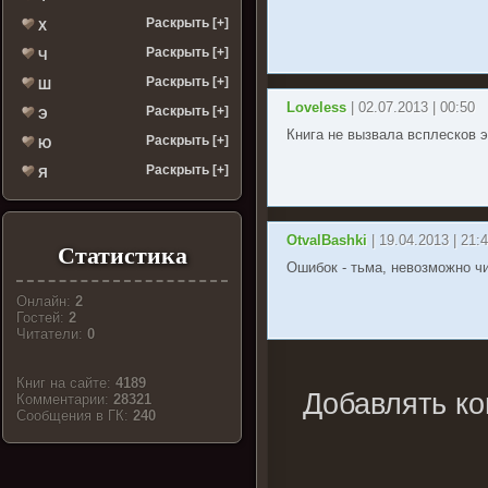
Раскрыть [+]
Х
Раскрыть [+]
Ч
Раскрыть [+]
Ш
Loveless
| 02.07.2013 | 00:50
Раскрыть [+]
Э
Книга не вызвала всплесков 
Раскрыть [+]
Ю
Раскрыть [+]
Я
OtvalBashki
| 19.04.2013 | 21:
Статистика
Ошибок - тьма, невозможно чи
Онлайн:
2
Гостей:
2
Читатели:
0
Книг на сайте:
4189
Добавлять ко
Комментарии:
28321
Cообщения в ГК:
240