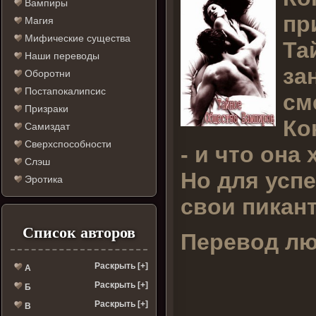
Вампиры
пр
Магия
Мифические существа
Та
Наши переводы
за
Оборотни
Постапокалипсис
см
Призраки
Ко
Самиздат
Сверхспособности
- и что она
Слэш
Но для успе
Эротика
свои пикант
Список авторов
Перевод лю
Раскрыть [+]
А
Раскрыть [+]
Б
Раскрыть [+]
В