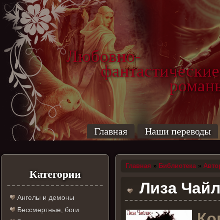
Любовно-
фантастические
роман
Главная
Наши переводы
Главная
»
Библиотека
»
Авто
Категории
Лиза Чайл
Ангелы и демоны
Бессмертные, боги
К
о