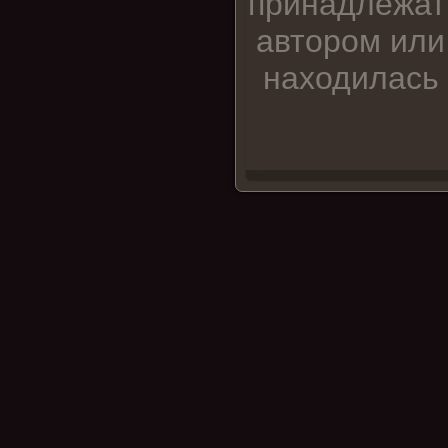
принадлежат
автором или
находилась 