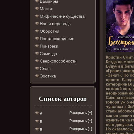
Вампиры
Магия
Мифические существа
Наши переводы
Оборотни
Постапокалипсис
Призраки
Самиздат
Кристин Смит.
Сверхспособности
Когда не може
Будучи в бега
Слэш
«Грани» наход
«Зенит». Но о
Эротика
просто. Лагер
категоричная 
которой есть 
неоднозначно
Список авторов
Сиенна оказал
говоря уж о е
чувствах к Зе
стали абсолют
Раскрыть [+]
А
как он решил 
жениться на г
Раскрыть [+]
Б
него девушке.
Но оказалось,
Раскрыть [+]
В
своих пробле