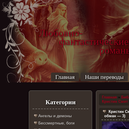
Любовно-
фантастические
роман
Главная
Наши переводы
Главная
»
Биб
Категории
Кристин Смит
Кристин См
Ангелы и демоны
обман — 3)
Бессмертные, боги