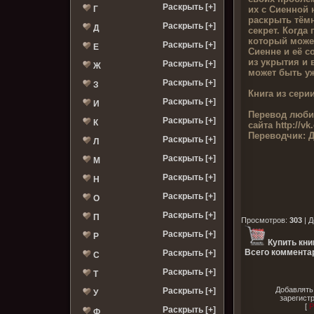
Раскрыть [+]
их с Сиенной 
Г
раскрыть тём
Раскрыть [+]
Д
секрет. Когда 
который може
Раскрыть [+]
Е
Сиенне и её с
из укрытия и 
Раскрыть [+]
Ж
может быть уж
Раскрыть [+]
З
Книга из серии
Раскрыть [+]
И
Перевод люби
Раскрыть [+]
К
сайта
http://v
Переводчик:
Д
Раскрыть [+]
Л
Раскрыть [+]
М
Раскрыть [+]
Н
Раскрыть [+]
О
Раскрыть [+]
П
Просмотров
:
303
|
Д
Раскрыть [+]
Р
Купить кни
Всего комментар
Раскрыть [+]
С
Раскрыть [+]
Т
Добавлять
Раскрыть [+]
У
зарегист
[
Р
Раскрыть [+]
Ф