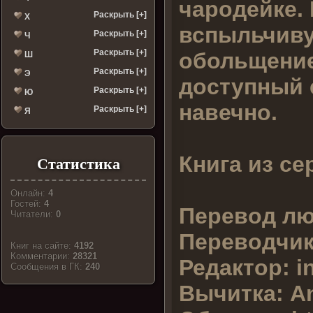
чародейке.
Раскрыть [+]
Х
вспыльчиву
Раскрыть [+]
Ч
Раскрыть [+]
обольщение
Ш
Раскрыть [+]
Э
доступный е
Раскрыть [+]
Ю
навечно.
Раскрыть [+]
Я
Книга из се
Статистика
Онлайн:
4
Гостей:
4
Перевод лю
Читатели:
0
Переводчик
Книг на сайте:
4192
Комментарии:
28321
Редактор:
i
Cообщения в ГК:
240
Вычитка:
An