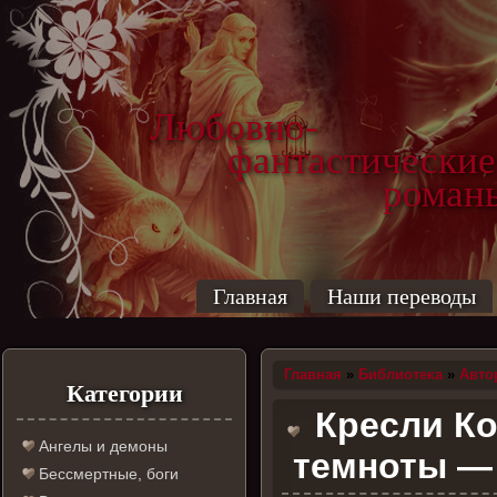
Любовно-
фантастические
роман
Главная
Наши переводы
Главная
»
Библиотека
»
Авто
Категории
Кресли Ко
Ангелы и демоны
темноты — 
Бессмертные, боги