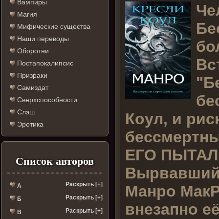
Вампиры
Ч
е
Магия
Бе
Мифические существа
Наши переводы
бо
Оборотни
Вс
Постапокалипсис
Призраки
"Б
Самиздат
бе
Сверхспособности
Слэш
Коул, и рис
Эротика
бессмертных
ЕГО ПЫТА
Список авторов
Вырвавшийс
Раскрыть [+]
Манро МакР
А
Раскрыть [+]
Б
внезапно е
Раскрыть [+]
В