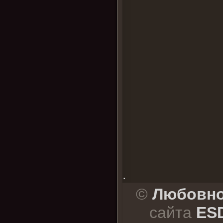
.
©
Любовно
сайта
ESD