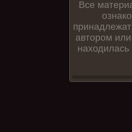
Все матери
ознако
принадлежат
автором или
находилась 