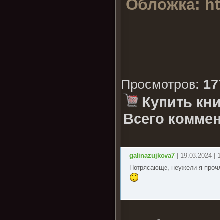
Обложка:
ht
Просмотров
:
17
Купить кни
Всего коммен
galinazujkova7
| 19.03.2024 | 
Потрясающе, неужели я прочла