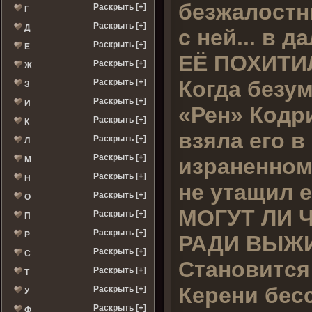
безжалостн
Раскрыть [+]
Г
Раскрыть [+]
Д
с ней... в 
Раскрыть [+]
Е
ЕЁ ПОХИТИ
Раскрыть [+]
Ж
Когда безу
Раскрыть [+]
З
Раскрыть [+]
И
«Рен» Кодр
Раскрыть [+]
К
взяла его в
Раскрыть [+]
Л
Раскрыть [+]
израненному
М
Раскрыть [+]
Н
не утащил е
Раскрыть [+]
О
МОГУТ ЛИ 
Раскрыть [+]
П
Раскрыть [+]
Р
РАДИ ВЫЖ
Раскрыть [+]
С
Становится 
Раскрыть [+]
Т
Керени бес
Раскрыть [+]
У
Раскрыть [+]
Ф