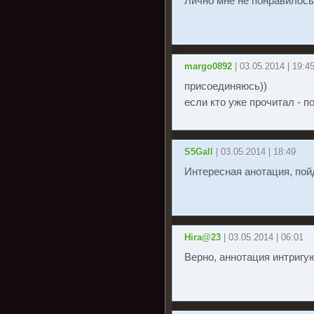
Лично мне не понравилось
margo0892
| 03.05.2014 | 19:4
присоединяюсь))
если кто уже прочитал - п
S5Gall
| 03.05.2014 | 18:49
Интересная анотация, пойд
Hira@23
| 03.05.2014 | 06:01
Верно, аннотация интригу