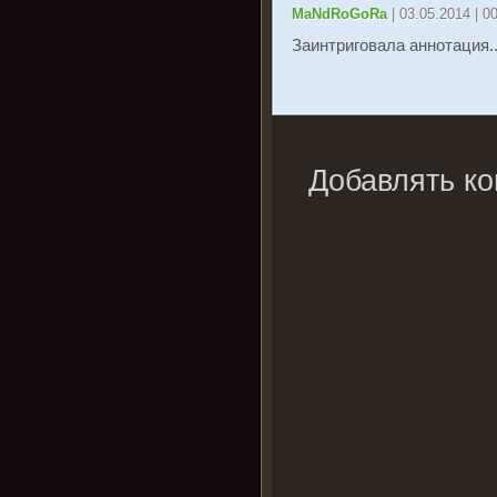
MaNdRoGoRa
| 03.05.2014 | 0
Заинтриговала аннотация..
Добавлять ко