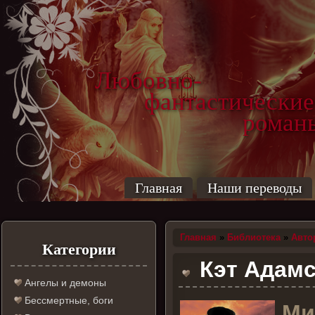
Любовно-
фантастические
роман
Главная
Наши переводы
Главная
»
Библиотека
»
Авто
Категории
Кэт Адамс 
Ангелы и демоны
Бессмертные, боги
М
и