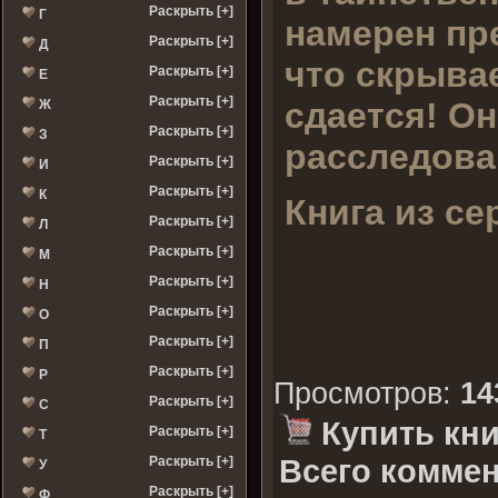
Раскрыть [+]
Г
намерен пр
Раскрыть [+]
Д
что скрывае
Раскрыть [+]
Е
Раскрыть [+]
сдается! Он
Ж
Раскрыть [+]
З
расследов
Раскрыть [+]
И
Раскрыть [+]
К
Книга из се
Раскрыть [+]
Л
Раскрыть [+]
М
Раскрыть [+]
Н
Раскрыть [+]
О
Раскрыть [+]
П
Раскрыть [+]
Р
Просмотров
:
14
Раскрыть [+]
С
Купить кни
Раскрыть [+]
Т
Всего коммен
Раскрыть [+]
У
Раскрыть [+]
Ф