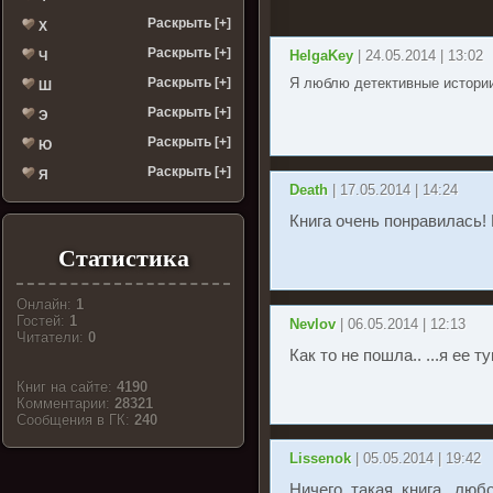
Раскрыть [+]
Х
Раскрыть [+]
HelgaKey
| 24.05.2014 | 13:02
Ч
Раскрыть [+]
Я люблю детективные истории,
Ш
Раскрыть [+]
Э
Раскрыть [+]
Ю
Раскрыть [+]
Я
Death
| 17.05.2014 | 14:24
Книга очень понравилась! 
Статистика
Онлайн:
1
Гостей:
1
Nevlov
| 06.05.2014 | 12:13
Читатели:
0
Как то не пошла.. ...я ее т
Книг на сайте:
4190
Комментарии:
28321
Cообщения в ГК:
240
Lissenok
| 05.05.2014 | 19:42
Ничего такая книга, любо