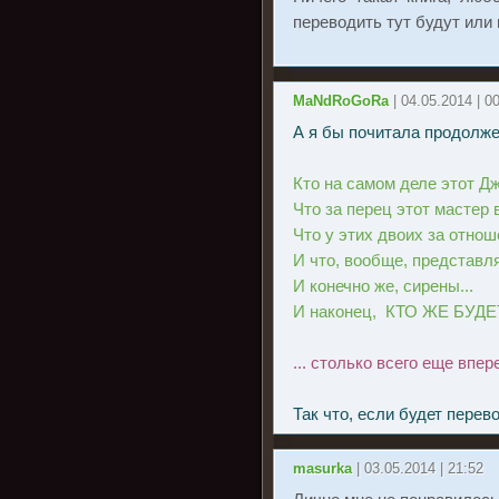
переводить тут будут или 
MaNdRoGoRa
| 04.05.2014 | 0
А я бы почитала продолжен
Кто на самом деле этот Дж
Что за перец этот мастер
Что у этих двоих за отно
И что, вообще, представл
И конечно же, сирены...
И наконец, КТО ЖЕ БУДЕТ
... столько всего еще впер
Так что, если будет пере
masurka
| 03.05.2014 | 21:52