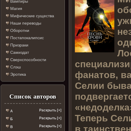
Вампиры
об
Магия
Мифические существа
уж
Наши переводы
не
Оборотни
Постапокалипсис
од
Призраки
Ло
Самиздат
Сверхспособности
специализир
Слэш
фанатов, ва
Эротика
Селии быва
подвергает
Список авторов
«недоделка
Раскрыть [+]
А
Теперь Сел
Раскрыть [+]
Б
в таинстве
Раскрыть [+]
В