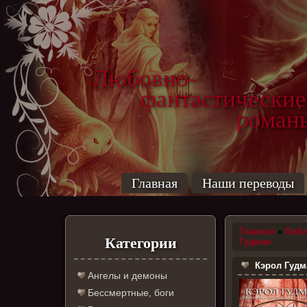
Любовно-
фантастические
роман
Главная
Наши переводы
Главная
»
Библ
Категории
Гудман
Кэрол Гудма
Ангелы и демоны
Бессмертные, боги