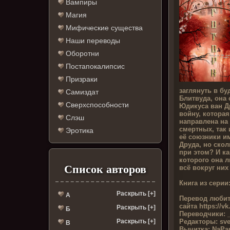
Вампиры
Магия
Мифические существа
Наши переводы
Оборотни
Постапокалипсис
Призраки
заглянуть в б
Самиздат
Блитвуда, она 
Сверхспособности
Юдикуса ван Д
войну, которая
Слэш
направлена на
смертных, так 
Эротика
её союзники и
Друда, но ско
при этом? И ка
которого она л
Список авторов
всё вокруг них
Книга из серии
Раскрыть [+]
А
Перевод любит
сайта
https://v
Раскрыть [+]
Б
Переводчики:
_
Редакторы:
sve
Раскрыть [+]
В
Вычитка:
NaPan