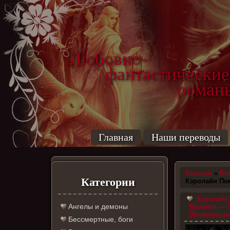
Любовно-
фантастические
роман
Главная
Наши переводы
Главная
»
Би
Категории
Кэролайн Пе
Кэролайн 
Ангелы и демоны
Валенти — 
(Безжалостн
Бессмертные, боги