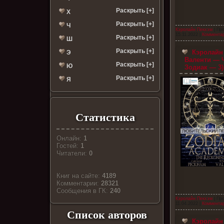
Раскрыть [+]
Х
Раскрыть [+]
Ч
Кэролайн Пекхэм
| Пр
15.11.2022
|
Комментар
Раскрыть [+]
Ш
Раскрыть [+]
Кэролайн 
Э
Валенти — 
Раскрыть [+]
Ю
Зодиак — 3)
Раскрыть [+]
Я
Статистика
Онлайн:
1
Гостей:
1
Читатели:
0
Книг на сайте:
4189
Комментарии:
28321
Cообщения в ГК:
240
Кэролайн Пекхэм
| Пр
11.04.2022
|
Комментар
Список авторов
Кэролайн 