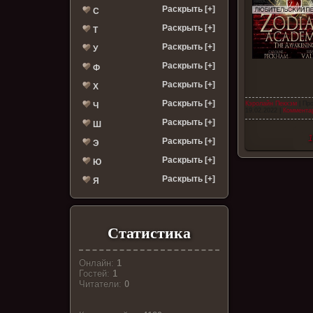
Раскрыть [+]
С
Раскрыть [+]
Т
Раскрыть [+]
У
Раскрыть [+]
Ф
Раскрыть [+]
Х
Раскрыть [+]
Кэролайн Пекхэм
| Пр
Ч
19.02.2022
|
Комментар
Раскрыть [+]
Ш
1
Раскрыть [+]
Э
Раскрыть [+]
Ю
Раскрыть [+]
Я
Статистика
Онлайн:
1
Гостей:
1
Читатели:
0