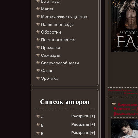
Вампиры
Магия
Мифические существа
Наши переводы
Оборотни
Постапокалипсис
Призраки
Самиздат
Сверхспособности
Слэш
Эротика
Кэролайн Пекхэм
| Пр
25.11.2022
|
Комментар
Список авторов
Кэролайн 
Валенти — 
(Безжалостн
Раскрыть [+]
А
Раскрыть [+]
Б
Раскрыть [+]
В