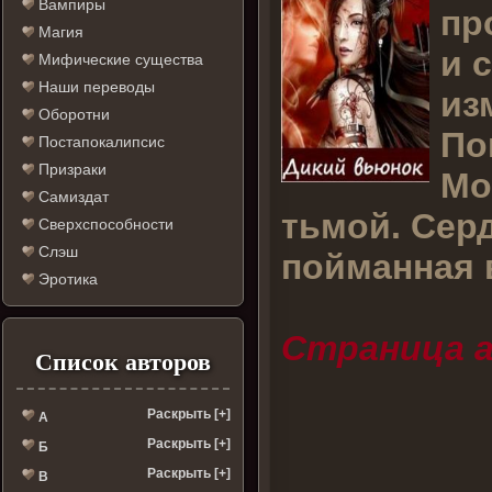
Вампиры
пр
Магия
и 
Мифические существа
Наши переводы
из
Оборотни
По
Постапокалипсис
Призраки
Мо
Самиздат
тьмой. Сер
Сверхспособности
Слэш
пойманная 
Эротика
Страница а
Список авторов
Раскрыть [+]
А
Раскрыть [+]
Б
Раскрыть [+]
В