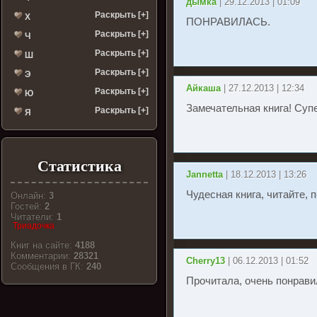
дымка
| 29.12.2013 | 01:09
Раскрыть [+]
Х
ПОНРАВИЛАСЬ.
Раскрыть [+]
Ч
Раскрыть [+]
Ш
Раскрыть [+]
Э
Айкаша
| 27.12.2013 | 12:34
Раскрыть [+]
Ю
Замечательная книга! Суп
Раскрыть [+]
Я
Статистика
Jannetta
| 18.12.2013 | 13:26
Чудесная книга, читайте, 
Онлайн:
3
Гостей:
2
Читатели:
1
Триадочка
Книг на сайте:
4188
Комментарии:
28321
Cherry13
| 06.12.2013 | 01:52
Cообщения в ГК:
240
Прочитала, очень понрави