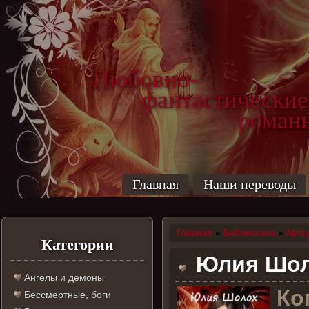
Любовно-
фантастические
роман
Главная
Наши переводы
Главная
»
Библиотека
»
Авто
Категории
Юлия Шоло
Ангелы и демоны
К
о
Бессмертные, боги