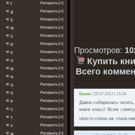
Раскрыть [+]
Г
Раскрыть [+]
Д
Раскрыть [+]
Е
Раскрыть [+]
Ж
Раскрыть [+]
З
Раскрыть [+]
И
Просмотров
:
10
Раскрыть [+]
К
Купить кни
Раскрыть [+]
Л
Раскрыть [+]
Всего коммен
М
Раскрыть [+]
Н
Раскрыть [+]
О
Раскрыть [+]
П
Danae
| 28.07.2014 | 19:34
Раскрыть [+]
Р
Давно собиралась читать,
Раскрыть [+]
книга класс! Всем совет
С
Раскрыть [+]
Т
просто слезы на глаза на
Раскрыть [+]
У
Раскрыть [+]
Ф