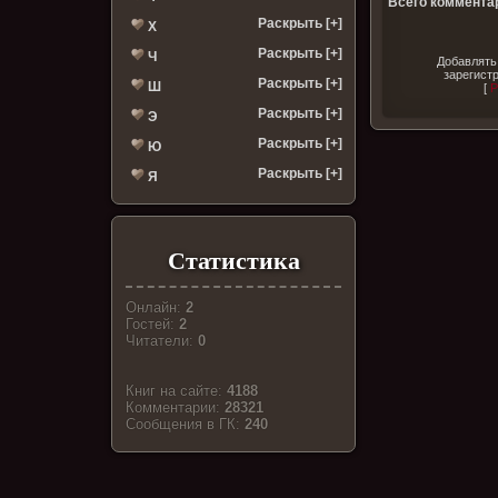
Всего комментар
Раскрыть [+]
Х
Раскрыть [+]
Ч
Добавлять
зарегист
Раскрыть [+]
Ш
[
Р
Раскрыть [+]
Э
Раскрыть [+]
Ю
Раскрыть [+]
Я
Статистика
Онлайн:
2
Гостей:
2
Читатели:
0
Книг на сайте:
4188
Комментарии:
28321
Cообщения в ГК:
240