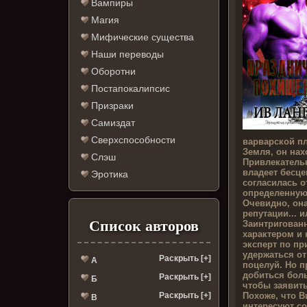
Вампиры
Магия
Мифические существа
Наши переводы
Оборотни
Постапокалипсис
Призраки
Самиздат
Сверхспособности
варварской пл
Земля, он нах
Слэш
Привлекатель
владеет бесц
Эротика
согласилась о
определенную
Очевидно, она
репутации... и
Список авторов
Заинтригован
характером и 
эксперт по п
удержаться от
Раскрыть [+]
А
поцелуй. Но п
добиться боль
Раскрыть [+]
Б
чтобы заявить
Похоже, что В
Раскрыть [+]
В
интересуют с