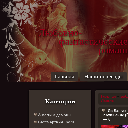
Любовно-
фантастические
роман
Главная
Наши переводы
Главная
»
Биб
Категории
Лангле
Ив Лангле
Ангелы и демоны
похищение (
— 6)
Бессмертные, боги