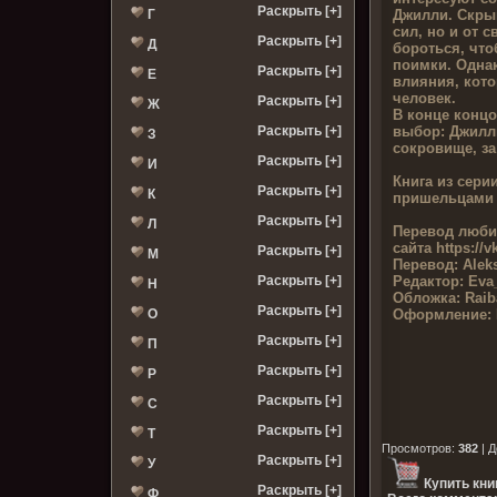
Раскрыть [+]
Джилли. Скры
Г
сил, но и от 
Раскрыть [+]
Д
бороться, чт
поимки. Однак
Раскрыть [+]
Е
влияния, кото
человек.
Раскрыть [+]
Ж
В конце концо
выбор: Джилл
Раскрыть [+]
З
сокровище, з
Раскрыть [+]
И
Книга из серии
Раскрыть [+]
К
пришельцами
Раскрыть [+]
Л
Перевод люби
сайта
https://v
Раскрыть [+]
М
Перевод:
Alek
Редактор:
Eva
Раскрыть [+]
Н
Обложка:
Rai
Раскрыть [+]
Оформление:
О
Раскрыть [+]
П
Раскрыть [+]
Р
Раскрыть [+]
С
Раскрыть [+]
Т
Просмотров
:
382
|
Д
Раскрыть [+]
У
Купить кни
Раскрыть [+]
Ф