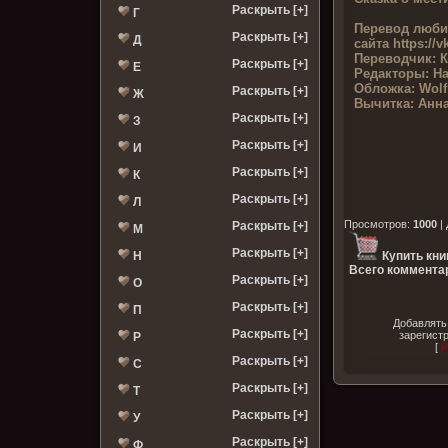
Раскрыть [+]
Г
Перевод люби
Раскрыть [+]
Д
сайта
https://v
Переводчик:
К
Раскрыть [+]
Е
Редакторы:
На
Обложка:
Wolf
Раскрыть [+]
Ж
Вычитка:
Анна
Раскрыть [+]
З
Раскрыть [+]
И
Раскрыть [+]
К
Раскрыть [+]
Л
Просмотров
:
1000
|
Раскрыть [+]
М
Раскрыть [+]
Н
Купить кни
Всего комментар
Раскрыть [+]
О
Раскрыть [+]
П
Добавлять
Раскрыть [+]
зарегист
Р
[
Р
Раскрыть [+]
С
Раскрыть [+]
Т
Раскрыть [+]
У
Раскрыть [+]
Ф