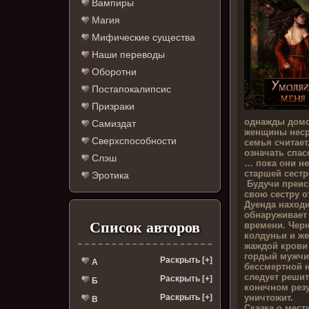
Вампиры
Магия
Мифические существа
Наши переводы
Оборотни
Постапокалипсис
Призраки
однажды домо
Самиздат
женщины неср
Сверхспособности
семья считает
означать спас
Слэш
… пока они не
старшей сестр
Эротика
Будучи преис
свою сестру о
Дуенда находи
обнаруживает
Список авторов
времени. Черн
колдуньи и же
жаждой крови 
гордый мужчи
Раскрыть [+]
А
бессмертной 
следует решит
Раскрыть [+]
Б
конечном резу
уничтожит.
Раскрыть [+]
В
Сказка о мест