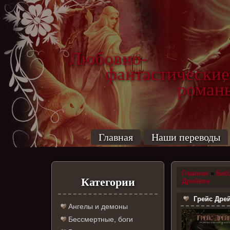
Любовно-
фантастические
роман
Главная
Наши переводы
Главная
»
Биб
Категории
Дрейвен
Грейс Дре
Ангелы и демоны
Бессмертные, боги