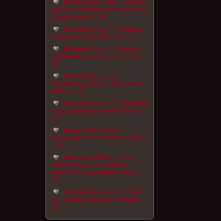
Джена Шоуолтер - Самый
темный соблазн (Повелители
Преисподней - 9)
Сюзанна Райт – Грешные
желания (Стая Феникс – 2)
Джанин Фрост – Дважды
соблазненный (Принц ночи –
2)
Амелия Хатчинс -
Насмешка судьбы (Хроники
Фейри - 2)
Амелия Хатчинс – Борьба
с судьбой (Хроники Фейри –
1)
Джена Шоуолтер -
Грешные ночи (Ангелы тьмы
- 1)
Джессика Симс — Ты
обязательно полюбишь
клыки (Полуночные связи —
3)
Амелия Хатчинс - Побег
от судьбы (Хроники Фейри -
3)