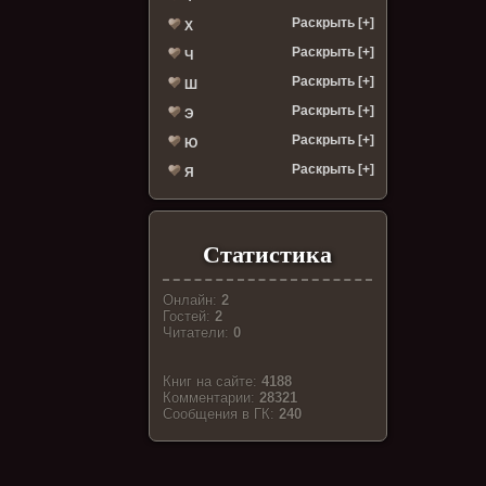
Раскрыть [+]
Х
Раскрыть [+]
Ч
Раскрыть [+]
Ш
Раскрыть [+]
Э
Раскрыть [+]
Ю
Раскрыть [+]
Я
Статистика
Онлайн:
2
Гостей:
2
Читатели:
0
Книг на сайте:
4188
Комментарии:
28321
Cообщения в ГК:
240