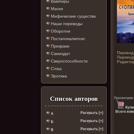
Вампиры
Магия
Мифические существа
Наши переводы
Оборотни
Постапокалипсис
Призраки
Перевод
Самиздат
Перевод
Сверхспособности
Редактор
Слэш
Эротика
Список авторов
Просмотров
Купи
Всего ком
Раскрыть [+]
А
Раскрыть [+]
Б
Раскрыть [+]
В