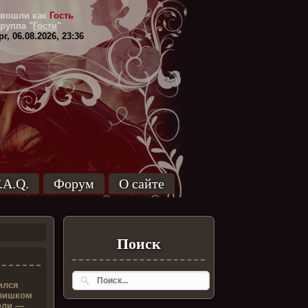
вошли как
Гость
Группа
"
Гости
"
г, 06.08.2026, 23:36
.A.Q.
Форум
О сайте
Поиск
ился
слишком
ели —