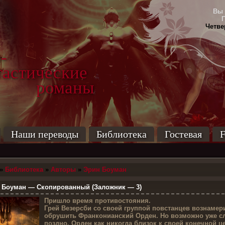
Вы 
Четвер
-
тические
маны
Наши переводы
Библиотека
Гостевая
F
»
Библиотека
»
Авторы
»
Эрин Боуман
Боуман — Скопированный (Заложник — 3)
П
ришло время противостояния.
Грей Везерсби со своей группой повстанцев вознамер
обрушить Франконианский Орден. Но возможно уже 
поздно. Орден как никогда близок к своей конечной ц