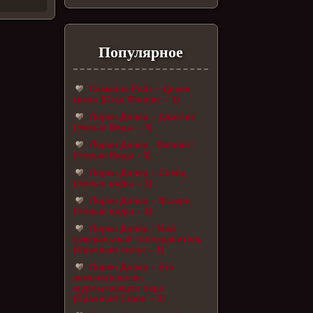
Популярное
Сюзанна Райт – Дикие
грехи (Стая Феникс – 1)
Лорен Донер – Джастис
(Новые Виды – 4)
Лорен Донер - Валиант
(Новые Виды - 3)
Лорен Донер – Слейд
(Новые виды – 2)
Лорен Донер – Фьюри
(Новые виды – 1)
Лорен Донер - Мой
сексуальный телохранитель
(Брачный сезон – 1)
Лорен Донер – Его
замечательная,
мурлыкающая пара
(Брачный Сезон – 2)