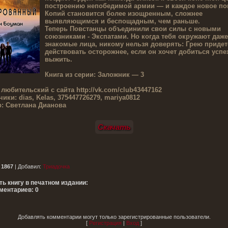
построению непобедимой армии — и каждое новое по
Копий становится более изощренным, сложнее
выявляющимся и беспощадным, чем раньше.
Теперь Повстанцы объединили свои силы с новыми
союзниками - Экспатами. Но когда тебя окружают даже
знакомые лица, никому нельзя доверять: Грею придет
действовать осторожнее, если он хочет добиться успех
выжить.
Книга из серии:
Заложник — 3
 любительский с сайта
http://vk.com/club43447162
чики:
dias, Kelas, 375447726279, mariya0812
:
Светлана Дианова
Скачать
:
1867
|
Добавил
:
Триадочка
ть книгу в печатном издании:
ментариев: 0
Добавлять комментарии могут только зарегистрированные пользователи.
[
Регистрация
|
Вход
]