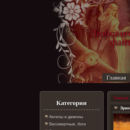
Любовно
фантас
ро
Главная
Главная
Категории
Эрин 
Ангелы и демоны
Бессмертные, боги