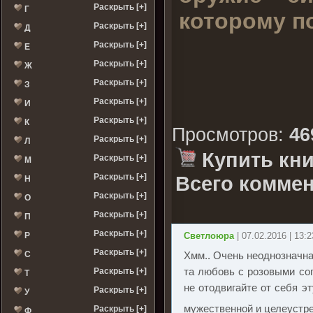
Раскрыть [+]
Г
которому п
Раскрыть [+]
Д
Раскрыть [+]
Е
Раскрыть [+]
Ж
Раскрыть [+]
З
Раскрыть [+]
И
Раскрыть [+]
К
Просмотров
:
46
Раскрыть [+]
Л
Купить кни
Раскрыть [+]
М
Раскрыть [+]
Всего коммен
Н
Раскрыть [+]
О
Раскрыть [+]
П
Раскрыть [+]
Р
Светлоюра
| 07.02.2016 | 13:2
Раскрыть [+]
С
Хмм.. Очень неоднозначна
та любовь с розовыми соп
Раскрыть [+]
Т
не отодвигайте от себя э
Раскрыть [+]
У
мужественной и целеустр
Раскрыть [+]
Ф