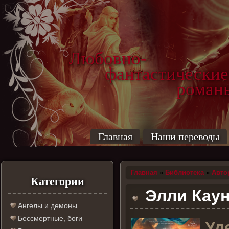
Любовно-
фантастические
роман
Главная
Наши переводы
Главная
»
Библиотека
»
Авто
Категории
Элли Каун
Ангелы и демоны
Бессмертные, боги
У
д