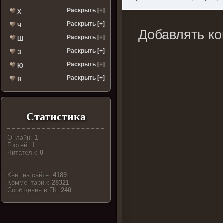
Раскрыть [+]
Х
Раскрыть [+]
Ч
Добавлять ко
Раскрыть [+]
Ш
Раскрыть [+]
Э
Раскрыть [+]
Ю
Раскрыть [+]
Я
Статистика
Онлайн:
1
Гостей:
1
Читатели:
0
Книг на сайте:
4189
Комментарии:
28321
Cообщения в ГК:
240