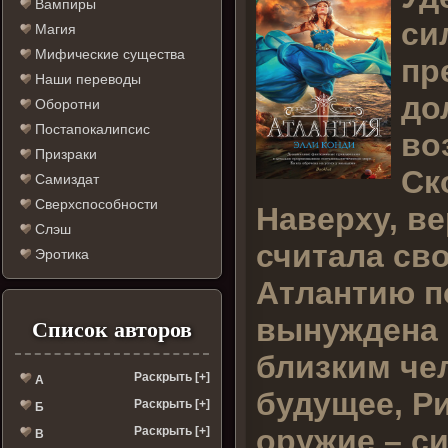
Вампиры
си
Магия
Мифические существа
пр
Наши переводы
до
Оборотни
Постапокалипсис
во
Призраки
Ск
Самиздат
Сверхспособности
Наверху, ве
Слэш
считала св
Эротика
Атлантию по
вынуждена 
Список авторов
близким че
Раскрыть [+]
А
будущее, Р
Раскрыть [+]
Б
оружие – с
Раскрыть [+]
В