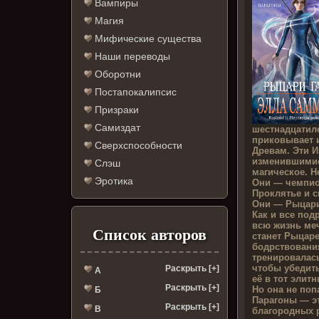
Вампиры
Магия
Мифические существа
Наши переводы
Оборотни
Постапокалипсис
Призраки
Самиздат
шестнадцатил
приковывает 
Сверхспособности
Древам. Эти 
изменившимис
Слэш
магическое. Н
Эротика
Они — чемпио
Проклятье и с
Они — Рыцари
Как и все под
всю жизнь меч
Список авторов
станет Рыцаре
бодрствовани
тренировалась
чтобы убедит
Раскрыть [+]
А
её в тот элит
Раскрыть [+]
Но она не попа
Б
Парагоны — эт
Раскрыть [+]
В
благородных 