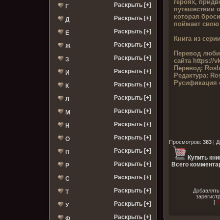
героях, прид
Раскрыть [+]
Г
путешествии 
которая брос
Раскрыть [+]
Д
поймает свою 
Раскрыть [+]
Е
Книга из серии
Раскрыть [+]
Ж
Перевод люби
Раскрыть [+]
З
сайта
https://
Перевод:
Rosl
Раскрыть [+]
И
Редактура:
Ro
Русификация 
Раскрыть [+]
К
Раскрыть [+]
Л
Раскрыть [+]
М
Раскрыть [+]
Н
Раскрыть [+]
О
Просмотров
:
383
|
Д
Раскрыть [+]
П
Купить кни
Раскрыть [+]
Всего комментар
Р
Раскрыть [+]
С
Раскрыть [+]
Добавлять
Т
зарегист
[
Р
Раскрыть [+]
У
Раскрыть [+]
Ф