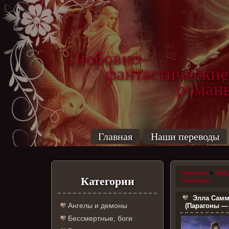
Любовно-
фантастические
роман
Главная
Наши переводы
Главная
»
Биб
Категории
Саммерс
Элла Самм
Ангелы и демоны
(Парагоны — 
Бессмертные, боги