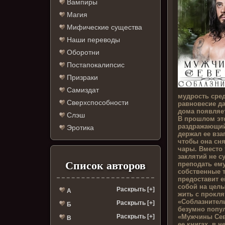
Вампиры
Магия
Мифические существа
Наши переводы
Оборотни
Постапокалипсис
Призраки
Самиздат
мудрость сред
Сверхспособности
равновесие да
дома появляе
Слэш
В прошлом эт
раздражающий
Эротика
держал ее взап
чтобы она сн
чары. Вместо 
заклятий не с
Список авторов
преподать ем
собственные 
предоставит е
собой на целы
Раскрыть [+]
А
жить с прокля
«Соблазнитель
Раскрыть [+]
Б
безумно попу
«Мужчины Севе
Раскрыть [+]
В
ее книгах, в 