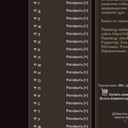
Раскрыть [+]
развитие соб
Г
американские 
Раскрыть [+]
Д
захватит дух.
Раскрыть [+]
Е
Книга из серии
Раскрыть [+]
Ж
Перевод люби
сайта
https://v
Раскрыть [+]
З
Перевод:
alev
Раскрыть [+]
Редактор:
Eva
И
Обложка:
Pois
Раскрыть [+]
К
Оформление:
Раскрыть [+]
Л
Раскрыть [+]
М
Раскрыть [+]
Н
Раскрыть [+]
О
Просмотров
:
395
|
Д
Раскрыть [+]
П
Купить кни
Раскрыть [+]
Р
Всего комментар
Раскрыть [+]
С
Раскрыть [+]
Т
Добавлять
зарегист
Раскрыть [+]
У
[
Р
Раскрыть [+]
Ф