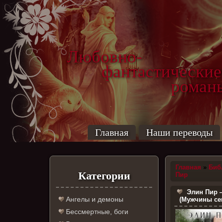
Любовно-
фантастические
роман
Главная
Наши переводы
Главная
»
Биб
Категории
Пир
Элин Пир 
Ангелы и демоны
(Мужчины се
Бессмертные, боги