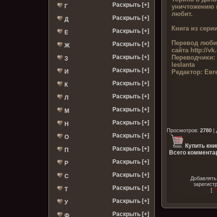
Раскрыть [+]
уничтожению в
Г
любит.
Раскрыть [+]
Д
Книга из серии
Раскрыть [+]
Е
Перевод люби
Раскрыть [+]
Ж
сайта
http://v
Переводчики:
Раскрыть [+]
З
leslanta
Раскрыть [+]
Редактор:
Евг
И
Раскрыть [+]
К
Раскрыть [+]
Л
Раскрыть [+]
М
Раскрыть [+]
Н
Просмотров
:
2780
|
Раскрыть [+]
О
Купить кни
Раскрыть [+]
П
Всего комментар
Раскрыть [+]
Р
Раскрыть [+]
С
Добавлять
зарегист
Раскрыть [+]
Т
[
Р
Раскрыть [+]
У
Раскрыть [+]
Ф