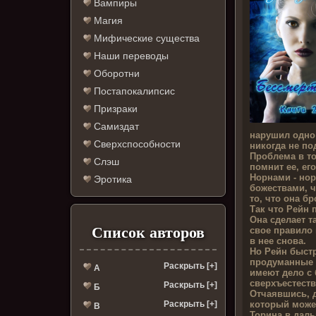
Вампиры
Магия
Мифические существа
Наши переводы
Оборотни
Постапокалипсис
Призраки
Самиздат
нарушил одно
Сверхспособности
никогда не по
Проблема в то
Слэш
помнит ее, ег
Норнами - но
Эротика
божествами, ч
то, что она б
Так что Рейн 
Она сделает т
Список авторов
свое правило 
в нее снова.
Но Рейн быстр
продуманные 
Раскрыть [+]
А
имеют дело с
сверхъестест
Раскрыть [+]
Б
Отчаявшись, 
который может
Раскрыть [+]
В
Торина в даль