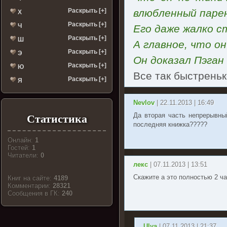
Раскрыть [+]
влюбленный паре
Х
Раскрыть [+]
Ч
Его даже жалко с
Раскрыть [+]
Ш
А главное, что о
Раскрыть [+]
Э
Он доказал Пэган
Раскрыть [+]
Ю
Все так быстренько
Раскрыть [+]
Я
Nevlov
| 22.11.2013 | 16:49
Да вторая часть непрерывный
Статистика
последняя книжка?????
Онлайн:
1
Гостей:
1
Читатели:
0
лекс
| 07.11.2013 | 13:51
Скажите а это полностью 2 ч
Книг на сайте:
4189
Комментарии:
28321
Cообщения в ГК:
240
Ulya
| 07.11.2013 | 21:37