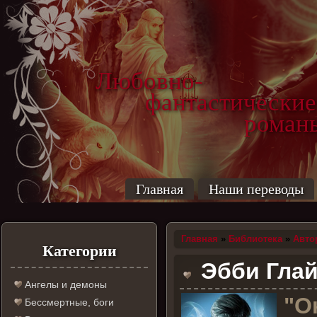
Любовно-
фантастические
роман
Главная
Наши переводы
Главная
»
Библиотека
»
Авто
Категории
Эбби Глайн
Ангелы и демоны
"
О
Бессмертные, боги