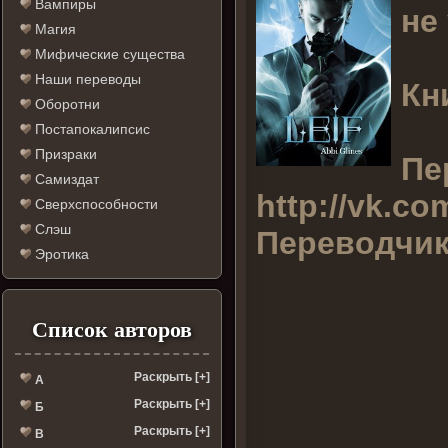
Вампиры
не
Магия
Мифические существа
Наши переводы
Кн
Оборотни
Постапокалипсис
Призраки
Пе
Самиздат
http://vk.co
Сверхспособности
Слэш
Переводчик
Эротика
Список авторов
Раскрыть [+]
А
Раскрыть [+]
Б
Раскрыть [+]
В