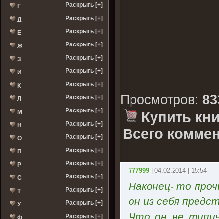
Раскрыть [+]
Г
Раскрыть [+]
Д
Раскрыть [+]
Е
Раскрыть [+]
Ж
Раскрыть [+]
З
Раскрыть [+]
И
Раскрыть [+]
К
Просмотров
:
83
Раскрыть [+]
Л
Раскрыть [+]
М
Купить кни
Раскрыть [+]
Н
Всего коммен
Раскрыть [+]
О
Раскрыть [+]
П
Раскрыть [+]
Р
777999
| 04.02.2014 | 15:54
Раскрыть [+]
С
Наконец- то проч
Раскрыть [+]
Т
он из себя предс
Раскрыть [+]
У
Что он не типич
Раскрыть [+]
Ф