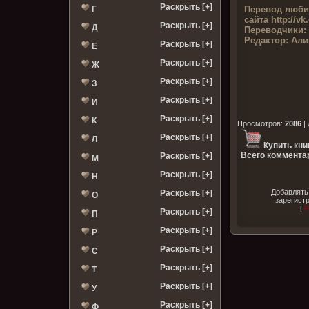
Раскрыть [+]
Перевод люби
Г
сайта
http://v
Раскрыть [+]
Д
Переводчики:
Редактор:
Али
Раскрыть [+]
Е
Раскрыть [+]
Ж
Раскрыть [+]
З
Раскрыть [+]
И
Раскрыть [+]
К
Просмотров
:
2086
|
Раскрыть [+]
Л
Купить кни
Всего комментар
Раскрыть [+]
М
Раскрыть [+]
Н
Добавлять
Раскрыть [+]
О
зарегист
[
Р
Раскрыть [+]
П
Раскрыть [+]
Р
Раскрыть [+]
С
Раскрыть [+]
Т
Раскрыть [+]
У
Раскрыть [+]
Ф