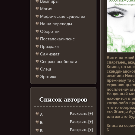
Вампиры
Магия
Мифические существа
Наши переводы
Оборотни
Постапокалипсис
Призраки
Самиздат
Вик и на мое
Сверхспособности
спартанец ака
Квинн, но мне
Слэш
скандинавског
чемпион Ники,
Эротика
прежнему та с
странная цыга
посплетничат
На данный мом
Список авторов
находится в о
когда-либо пр
что-то оборва
его Жнецы буд
Раскрыть [+]
А
или же это бу
Раскрыть [+]
Б
Книга из серии
6
Раскрыть [+]
В