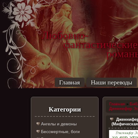
Любовно-
фантастические
роман
Главная
Наши переводы
Главная
»
Биб
Категории
Дженнифер Эс
Дженнифер
Ангелы и демоны
(Мифическая 
Бессмертные, боги