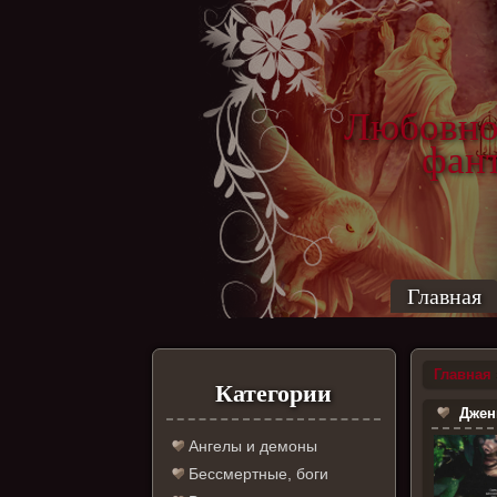
Любовно
фантас
ро
Главная
Главная
Категории
Дженн
Ангелы и демоны
Бессмертные, боги