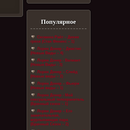
Популярное
Сюзанна Райт – Дикие
грехи (Стая Феникс – 1)
Лорен Донер – Джастис
(Новые Виды – 4)
Лорен Донер - Валиант
(Новые Виды - 3)
Лорен Донер – Слейд
(Новые виды – 2)
Лорен Донер – Фьюри
(Новые виды – 1)
Лорен Донер - Мой
сексуальный телохранитель
(Брачный сезон – 1)
Лорен Донер – Его
замечательная,
мурлыкающая пара
(Брачный Сезон – 2)