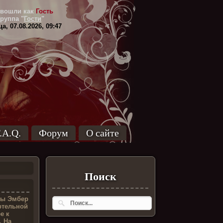
вошли как
Гость
Группа
"
Гости
"
а, 07.08.2026, 09:47
.A.Q.
Форум
О сайте
Поиск
лы Эмбер
ртельной
е к
. На