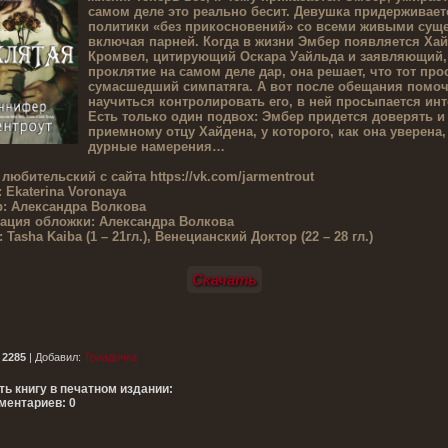
самом деле это реально бесит. Девушка придерживает
политики «без прикосновений» со всеми живыми сущ
включая парней. Когда в жизни Эмбер появляется Ха
Кромвел, цитирующий Оскара Уайльда и заявляющий, 
проклятие на самом деле дар, она решает, что тот про
сумасшедший симпатяга. А вот после обещания помо
научиться контролировать его, в ней просыпается инт
Есть только один подвох: Эмбер придется доверять и
приемному отцу Хайдена, у которого, как она уверена,
дурные намерения…
 любительский с сайта
https://vk.com/jarmentrout
:
Ekaterina Voronaya
:
Александра Волкова
ация обложки:
Александра Волкова
:
Tasha Kaiba (1 – 21гл.), Венецианский Доктор (22 – 28 гл.)
Скачать
:
2285
|
Добавил
:
Триадочка
ть книгу в печатном издании:
ментариев: 0