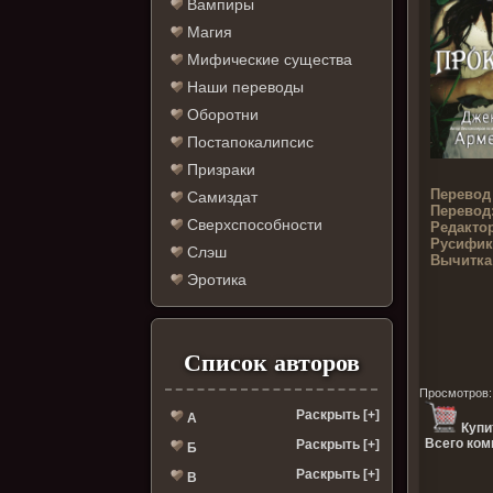
Вампиры
Магия
Мифические существа
Наши переводы
Оборотни
Постапокалипсис
Призраки
Перевод
Самиздат
Перевод
Сверхспособности
Редактор
Русифик
Слэш
Вычитка
Эротика
Список авторов
Просмотров
Раскрыть [+]
А
Купи
Всего ком
Раскрыть [+]
Б
Раскрыть [+]
В