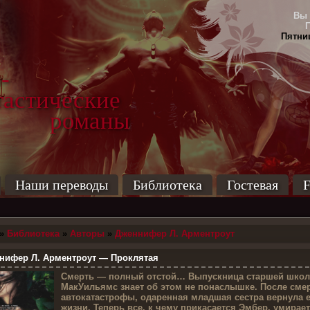
Вы 
Пятниц
-
тические
маны
Наши переводы
Библиотека
Гостевая
F
»
Библиотека
»
Авторы
»
Дженнифер Л. Арментроут
ифер Л. Арментроут — Проклятая
С
мерть — полный отстой… Выпускница старшей шко
МакУильямс знает об этом не понаслышке. После сме
автокатастрофы, одаренная младшая сестра вернула е
жизни. Теперь все, к чему прикасается Эмбер, умирает