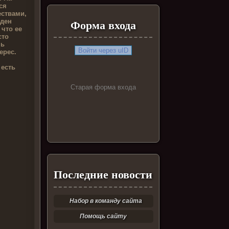
ся
ествами,
йден
Форма входа
что ее
сто
чь
Войти через uID
ерес.
 есть
Старая форма входа
Последние новости
Набор в команду сайта
Помощь сайту