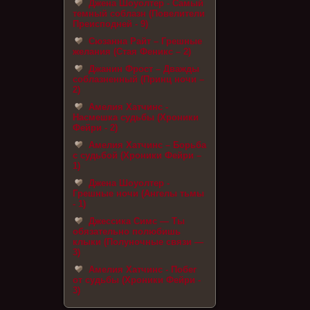
Джена Шоуолтер - Самый
темный соблазн (Повелители
Преисподней - 9)
Сюзанна Райт – Грешные
желания (Стая Феникс – 2)
Джанин Фрост – Дважды
соблазненный (Принц ночи –
2)
Амелия Хатчинс -
Насмешка судьбы (Хроники
Фейри - 2)
Амелия Хатчинс – Борьба
с судьбой (Хроники Фейри –
1)
Джена Шоуолтер -
Грешные ночи (Ангелы тьмы
- 1)
Джессика Симс — Ты
обязательно полюбишь
клыки (Полуночные связи —
3)
Амелия Хатчинс - Побег
от судьбы (Хроники Фейри -
3)