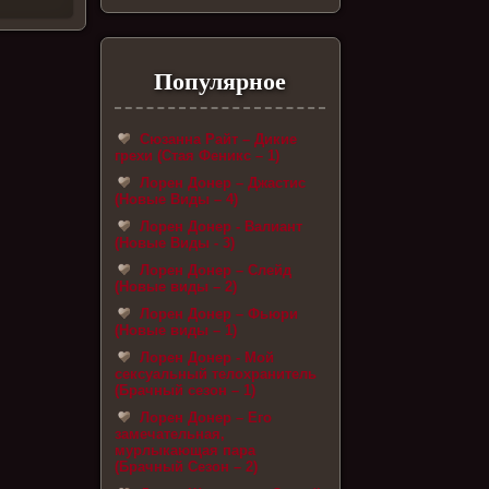
Популярное
Сюзанна Райт – Дикие
грехи (Стая Феникс – 1)
Лорен Донер – Джастис
(Новые Виды – 4)
Лорен Донер - Валиант
(Новые Виды - 3)
Лорен Донер – Слейд
(Новые виды – 2)
Лорен Донер – Фьюри
(Новые виды – 1)
Лорен Донер - Мой
сексуальный телохранитель
(Брачный сезон – 1)
Лорен Донер – Его
замечательная,
мурлыкающая пара
(Брачный Сезон – 2)