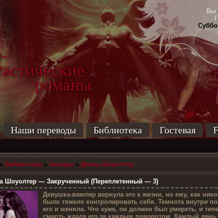
Вы 
Суббот
-
тические
маны
Наши переводы
Библиотека
Гостевая
F
»
Библиотека
»
Авторы
»
Джена Шоуолтер
 Шоуолтер — Закрученный (Переплетенный — 3)
Д
евушка-вампир вернула его к жизни, но ему, как нико
было тяжело контролировать себя. Темнота внутри п
его и меняла. Что хуже, он должен был умереть, и теп
смерть ждала его за каждым поворотом. Каждый день