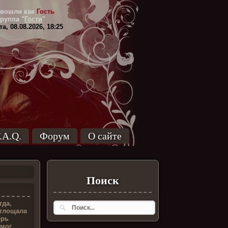
вошли как
Гость
Группа
"
Гости
"
а, 08.08.2026, 18:25
.A.Q.
Форум
О сайте
Поиск
гда,
оглощала
ерь
 мог