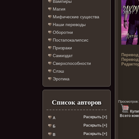
Вампиры
Магия
Мифические существа
Наши переводы
Оборотни
Постапокалипсис
Призраки
Перевод
Самиздат
Перевод
Сверхспособности
Редактор
Слэш
Эротика
Список авторов
Просмотров
Купи
Всего ком
Раскрыть [+]
А
Раскрыть [+]
Б
Раскрыть [+]
В