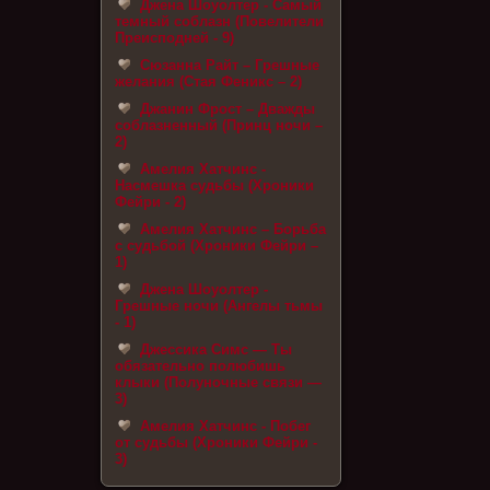
Джена Шоуолтер - Самый
темный соблазн (Повелители
Преисподней - 9)
Сюзанна Райт – Грешные
желания (Стая Феникс – 2)
Джанин Фрост – Дважды
соблазненный (Принц ночи –
2)
Амелия Хатчинс -
Насмешка судьбы (Хроники
Фейри - 2)
Амелия Хатчинс – Борьба
с судьбой (Хроники Фейри –
1)
Джена Шоуолтер -
Грешные ночи (Ангелы тьмы
- 1)
Джессика Симс — Ты
обязательно полюбишь
клыки (Полуночные связи —
3)
Амелия Хатчинс - Побег
от судьбы (Хроники Фейри -
3)