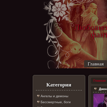
Любовно
фантас
ро
Главная
Главная
Категории
Джена
Ангелы и демоны
Бессмертные, боги