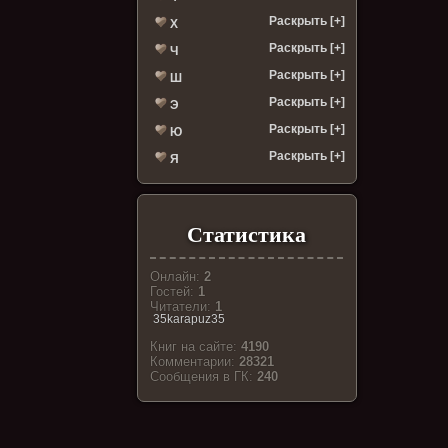
Раскрыть [+]
Х
Раскрыть [+]
Ч
Раскрыть [+]
Ш
Раскрыть [+]
Э
Раскрыть [+]
Ю
Раскрыть [+]
Я
Статистика
Онлайн:
2
Гостей:
1
Читатели:
1
35karapuz35
Книг на сайте:
4190
Комментарии:
28321
Cообщения в ГК:
240