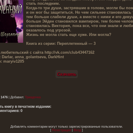
стать последним.
Когда-то три души, застрявшие в голове, могли бы по
и он мог бы защититься. Но чем сильнее становилась 
тем больше слабели души, а вместе с ними и его деву
больше Эйден становился вампиром, тем более чело
становилась Виктория, пока все, что они знали и люби
оказалось под угрозой.
Жизнь не могла стать еще хуже. Или могла?
Книга из серии:
Переплетенный — 3
 любительский с сайта
http://vk.com/club43447162
:
Darlar, anna_golantseva, DarkHint
:
maryiv1205
Скачать
:
1476
|
Добавил
:
Триадочка
ть книгу в печатном издании:
ментариев: 0
Добавлять комментарии могут только зарегистрированные пользователи.
[
Регистрация
|
Вход
]