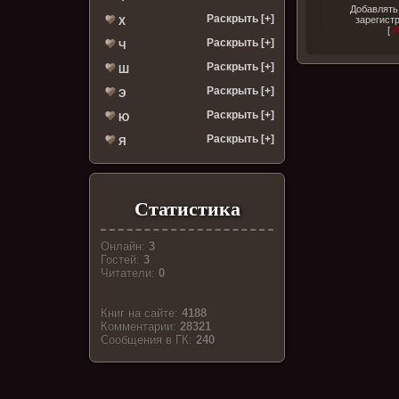
Добавлять
Раскрыть [+]
зарегист
Х
[
Р
Раскрыть [+]
Ч
Раскрыть [+]
Ш
Раскрыть [+]
Э
Раскрыть [+]
Ю
Раскрыть [+]
Я
Статистика
Онлайн:
3
Гостей:
3
Читатели:
0
Книг на сайте:
4188
Комментарии:
28321
Cообщения в ГК:
240