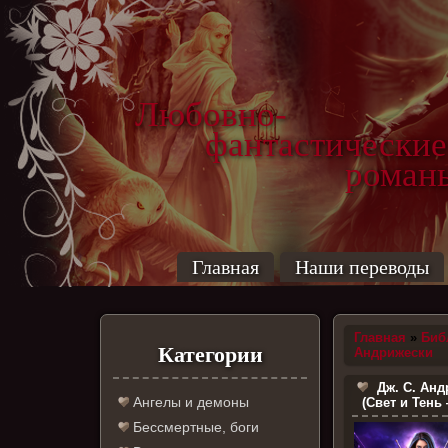
Любовно-
фантастические
роман
Главная
Наши переводы
Главная
»
Биб
Категории
Андрижески
Дж. С. Анд
Ангелы и демоны
(Свет и Тень 
Бессмертные, боги