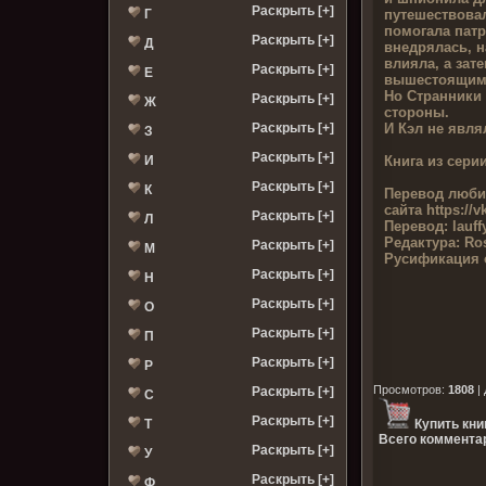
Раскрыть [+]
путешествова
Г
помогала пат
Раскрыть [+]
Д
внедрялась, н
влияла, а зат
Раскрыть [+]
Е
вышестоящим
Но Странники 
Раскрыть [+]
Ж
стороны.
И Кэл не явл
Раскрыть [+]
З
Раскрыть [+]
Книга из серии
И
Раскрыть [+]
К
Перевод люби
сайта
https://
Раскрыть [+]
Л
Перевод:
lauff
Редактура:
Ros
Раскрыть [+]
М
Русификация 
Раскрыть [+]
Н
Раскрыть [+]
О
Раскрыть [+]
П
Раскрыть [+]
Р
Просмотров
:
1808
|
Раскрыть [+]
С
Раскрыть [+]
Т
Купить кни
Всего комментар
Раскрыть [+]
У
Раскрыть [+]
Ф