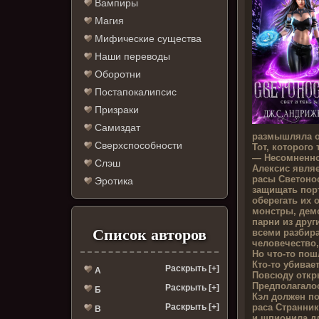
Вампиры
Магия
Мифические существа
Наши переводы
Оборотни
Постапокалипсис
Призраки
Самиздат
размышляла о
Сверхспособности
Тот, которого
— Несомненно
Слэш
Алексис явля
расы Светоно
Эротика
защищать пор
оберегать их 
монстры, дем
парни из друг
Список авторов
всеми разбир
человечество
Но что-то пош
Кто-то убивае
Раскрыть [+]
А
Повсюду откр
Предполагалос
Раскрыть [+]
Б
Кэл должен п
раса Странни
Раскрыть [+]
В
и шпионила д