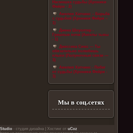
Насмешка судьбы (Хроники
Фейри - 2)
Амелия Хатчинс – Борьба
с судьбой (Хроники Фейри –
1)
Джена Шоуолтер -
Грешные ночи (Ангелы тьмы
- 1)
Джессика Симс — Ты
обязательно полюбишь
клыки (Полуночные связи —
3)
Амелия Хатчинс - Побег
от судьбы (Хроники Фейри -
3)
Мы в соц.сетях
Studio
- студия дизайна |
Хостинг от
uCoz