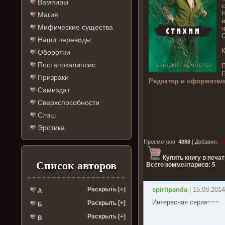
Вампиры
с
Н
Магия
в
Мифические существа
ч
О
Наши переводы
К
Оборотни
Постапокалипсис
П
Призраки
Редактор и оформител
Самиздат
Сверхспособности
Слэш
Эротика
Просмотров
:
4888
|
Добавил
:
Ul
Купить книгу в печа
Список авторов
Всего комментариев: 5
Раскрыть [+]
spiritpanda
| 15.08.2014
А
Интересная серия~~~
Раскрыть [+]
Б
Раскрыть [+]
В