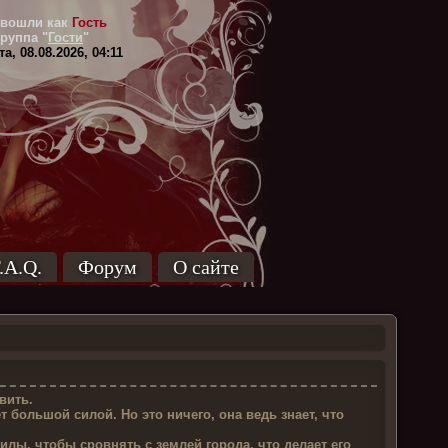
вошли как
Гость
Группа
"
Гости
"
а, 08.08.2026, 04:11
.A.Q.
Форум
О сайте
вить.
 большой силой. Но это ничего, она ведь знает, что
силы, чтобы сровнять с землей города, что делает его