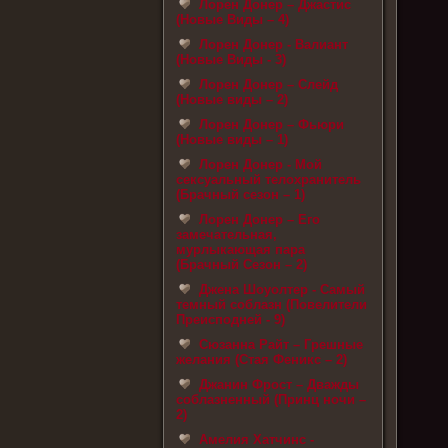
Лорен Донер – Джастис
(Новые Виды – 4)
Лорен Донер - Валиант
(Новые Виды - 3)
Лорен Донер – Слейд
(Новые виды – 2)
Лорен Донер – Фьюри
(Новые виды – 1)
Лорен Донер - Мой
сексуальный телохранитель
(Брачный сезон – 1)
Лорен Донер – Его
замечательная,
мурлыкающая пара
(Брачный Сезон – 2)
Джена Шоуолтер - Самый
темный соблазн (Повелители
Преисподней - 9)
Сюзанна Райт – Грешные
желания (Стая Феникс – 2)
Джанин Фрост – Дважды
соблазненный (Принц ночи –
2)
Амелия Хатчинс -