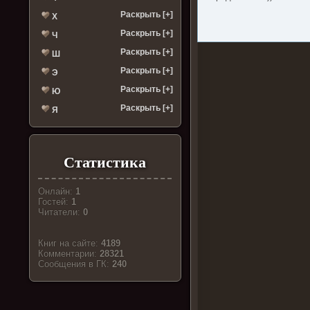
Раскрыть [+]
Х
Раскрыть [+]
Ч
Раскрыть [+]
Ш
Раскрыть [+]
Э
Раскрыть [+]
Ю
Раскрыть [+]
Я
Статистика
Онлайн:
1
Гостей:
1
Читатели:
0
Книг на сайте:
4189
Комментарии:
28321
Cообщения в ГК:
240