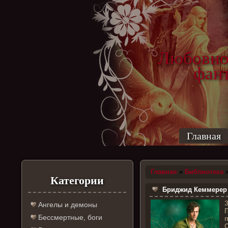
Любовно
фантас
ро
Главная
Главная
»
Библиотека
Категории
Бриджид Кеммерер - 
Ангелы и демоны
П
Бессмертные, боги
п
С