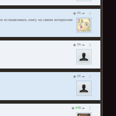
4
(0)
но останавливать книгу на самом интересном
3
(0)
2
(0)
1
(+1)