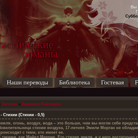
Вы 
Суббот
-
тические
маны
Наши переводы
Библиотека
Гостевая
F
»
Авторы
»
Бриджид Кеммерер
Стихии (Стихии - 0,5)
З
емля, огонь, воздух, вода – это больше, чем вы могли себе предста
овелительница стихии воздуха, 17-летняя Эмили Морган не обладает
роисходит с теми, кто имеет ее.
 такими, как Майкл Меррик. Его стихия земля, и у него достаточно 