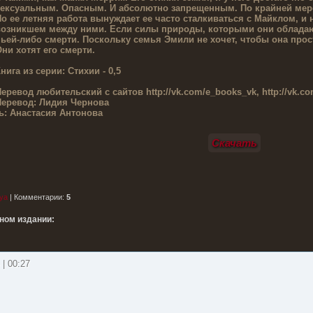
ексуальным. Опасным. И абсолютно запрещенным. По крайней мере
о ее летняя работа вынуждает ее часто сталкиваться с Майклом, и 
озникшем между ними. Если силы природы, которыми они обладают
ьей-либо смерти. Поскольку семья Эмили не хочет, чтобы она прос
ни хотят его смерти.
нига из серии:
Стихии - 0,5
Перевод любительский
с сайтов http://vk.com/e_books_vk, http://vk.co
еревод:
Лидия Чернова
ь:
Анастасия Антонова
Скачать
ya
|
Комментарии
:
5
тном издании:
 | 00:27