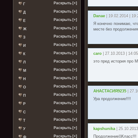
Раскрыть [+]
Г
Раскрыть [+]
Д
Danae
| 19.02.2014 | 19:
Раскрыть [+]
Е
Я конечно понимаю, чт
Раскрыть [+]
Ж
месте без продолжения
Раскрыть [+]
З
Раскрыть [+]
И
Раскрыть [+]
caro
| 27.10.2013 | 14:05
К
Раскрыть [+]
это пред история про 
Л
Раскрыть [+]
М
Раскрыть [+]
Н
Раскрыть [+]
О
АНАСТАСИЯ9235
| 27.1
Раскрыть [+]
П
Ура продолжение!!!!
Раскрыть [+]
Р
Раскрыть [+]
С
Раскрыть [+]
Т
Раскрыть [+]
kapshunika
| 25.10.2013
У
Раскрыть [+]
Продолжение))Класс!!!
Ф