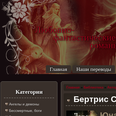
Любовно-
фантастические
роман
Главная
Наши переводы
Главная
»
Библиотека
»
Авто
Категории
Бертрис См
Ангелы и демоны
Бессмертные, боги
Ю
н