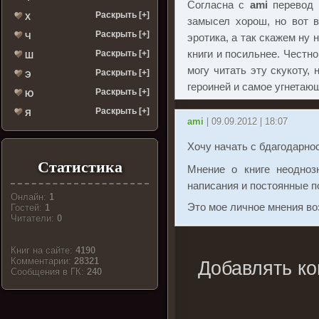
Согласна с
ami
перевод о
Раскрыть [+]
Х
замысел хорош, но вот в
Раскрыть [+]
Ч
эротика, а так скажем ну
книги и посильнее. Честно
Раскрыть [+]
Ш
могу читать эту скукоту, 
Раскрыть [+]
Э
героиней и самое угнетаю
Раскрыть [+]
Ю
Раскрыть [+]
Я
ami
| 09.09.2012 | 18:07
Хочу начать с бдагодарно
Статистика
Мнение о книге неодноз
написания и постоянные 
Онлайн:
1
Это мое личное мнения во
Гостей:
1
Читатели:
0
Книг на сайте:
4190
Комментарии:
28321
Добавлять ко
Cообщения в ГК:
240