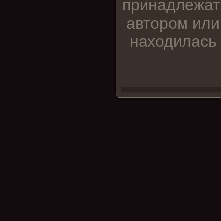
принадлежат
автором или
находилась 