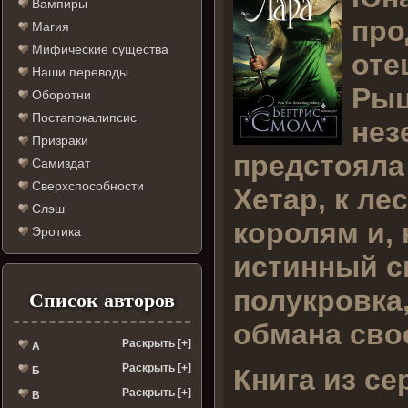
Вампиры
про
Магия
Мифические существа
оте
Наши переводы
Рыц
Оборотни
Постапокалипсис
нез
Призраки
предстояла 
Самиздат
Сверхспособности
Хетар, к л
Слэш
королям и, 
Эротика
истинный с
полукровка
Список авторов
обмана сво
Раскрыть [+]
А
Раскрыть [+]
Книга из се
Б
Раскрыть [+]
В