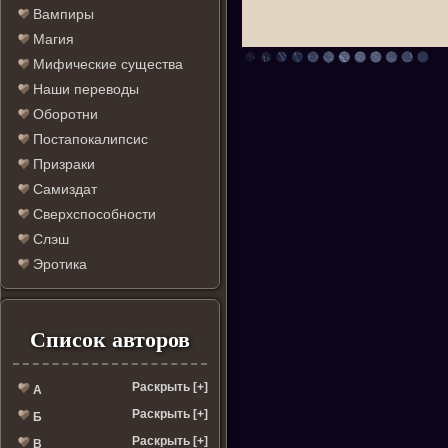
Вампиры
Магия
Мифические существа
Наши переводы
Оборотни
Постапокалипсис
Призраки
Самиздат
Сверхспособности
Слэш
Эротика
Список авторов
Раскрыть [+]
А
Раскрыть [+]
Б
Раскрыть [+]
В