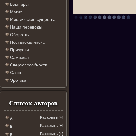
Вампиры
Магия
Мифические существа
Наши переводы
Оборотни
Постапокалипсис
Призраки
Самиздат
Сверхспособности
Слэш
Эротика
Список авторов
Раскрыть [+]
А
Раскрыть [+]
Б
Раскрыть [+]
В