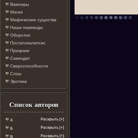
Вампиры
Магия
Мифические существа
Наши переводы
Оборотни
Постапокалипсис
Призраки
Самиздат
Сверхспособности
Слэш
Эротика
Список авторов
Раскрыть [+]
А
Раскрыть [+]
Б
Раскрыть [+]
В