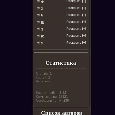
Раскрыть [+]
Ф
Раскрыть [+]
Х
Раскрыть [+]
Ч
Раскрыть [+]
Ш
Раскрыть [+]
Э
Раскрыть [+]
Ю
Раскрыть [+]
Я
Статистика
Онлайн:
1
Гостей:
1
Читатели:
0
Книг на сайте:
4187
Комментарии:
28321
Cообщения в ГК:
239
Список авторов