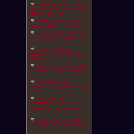
Джена Шоуолтер - Самый
темный соблазн (Повелители
Преисподней - 9)
Сюзанна Райт – Грешные
желания (Стая Феникс – 2)
Джанин Фрост – Дважды
соблазненный (Принц ночи –
2)
Амелия Хатчинс -
Насмешка судьбы (Хроники
Фейри - 2)
Амелия Хатчинс – Борьба
с судьбой (Хроники Фейри –
1)
Джена Шоуолтер -
Грешные ночи (Ангелы тьмы
- 1)
Джессика Симс — Ты
обязательно полюбишь
клыки (Полуночные связи —
3)
Амелия Хатчинс - Побег
от судьбы (Хроники Фейри -
3)