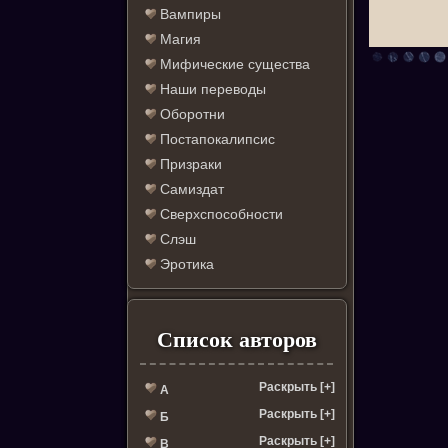
Вампиры
Магия
Мифические существа
Наши переводы
Оборотни
Постапокалипсис
Призраки
Самиздат
Сверхспособности
Слэш
Эротика
Список авторов
Раскрыть [+]
А
Раскрыть [+]
Б
Раскрыть [+]
В