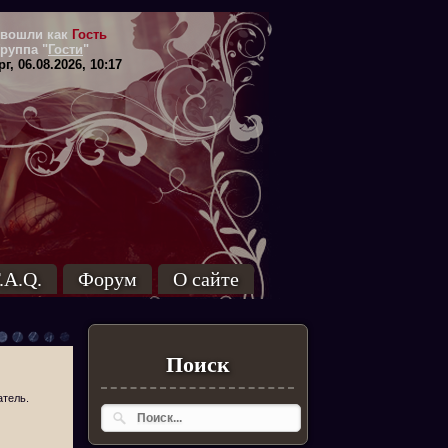
вошли как
Гость
Группа
"
Гости
"
г, 06.08.2026, 10:17
.A.Q.
Форум
О сайте
Поиск
атель.