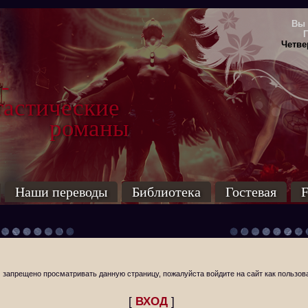
Вы 
Четвер
-
тические
маны
Наши переводы
Библиотека
Гостевая
F
 запрещено просматривать данную страницу, пожалуйста войдите на сайт как пользов
[
ВХОД
]