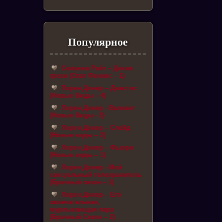
Популярное
Сюзанна Райт – Дикие
грехи (Стая Феникс – 1)
Лорен Донер – Джастис
(Новые Виды – 4)
Лорен Донер - Валиант
(Новые Виды - 3)
Лорен Донер – Слейд
(Новые виды – 2)
Лорен Донер – Фьюри
(Новые виды – 1)
Лорен Донер - Мой
сексуальный телохранитель
(Брачный сезон – 1)
Лорен Донер – Его
замечательная,
мурлыкающая пара
(Брачный Сезон – 2)