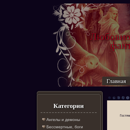
Любовно
фантас
ро
Главная
Категории
Гостям
Ангелы и демоны
Бессмертные, боги