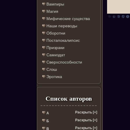
Вампиры
Магия
Мифические существа
Наши переводы
Оборотни
Постапокалипсис
Призраки
Самиздат
Сверхспособности
Слэш
Эротика
Список авторов
Раскрыть [+]
А
Раскрыть [+]
Б
Раскрыть [+]
В