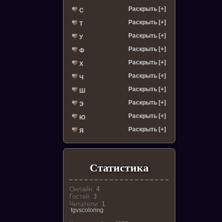
Раскрыть [+]
С
Раскрыть [+]
Т
Раскрыть [+]
У
Раскрыть [+]
Ф
Раскрыть [+]
Х
Раскрыть [+]
Ч
Раскрыть [+]
Ш
Раскрыть [+]
Э
Раскрыть [+]
Ю
Раскрыть [+]
Я
Статистика
Онлайн:
4
Гостей:
3
Читатели:
1
tgvscoloring