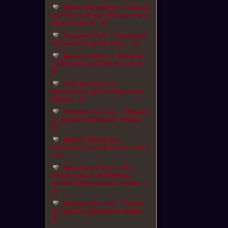
Джена Шоуолтер - Самый
темный соблазн (Повелители
Преисподней - 9)
Сюзанна Райт – Грешные
желания (Стая Феникс – 2)
Джанин Фрост – Дважды
соблазненный (Принц ночи –
2)
Амелия Хатчинс -
Насмешка судьбы (Хроники
Фейри - 2)
Амелия Хатчинс – Борьба
с судьбой (Хроники Фейри –
1)
Джена Шоуолтер -
Грешные ночи (Ангелы тьмы
- 1)
Джессика Симс — Ты
обязательно полюбишь
клыки (Полуночные связи —
3)
Амелия Хатчинс - Побег
от судьбы (Хроники Фейри -
3)