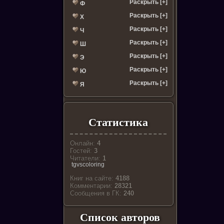
Раскрыть [+]
Ф
Раскрыть [+]
Х
Раскрыть [+]
Ч
Раскрыть [+]
Ш
Раскрыть [+]
Э
Раскрыть [+]
Ю
Раскрыть [+]
Я
Статистика
Онлайн:
4
Гостей:
3
Читатели:
1
tgvscoloring
Книг на сайте:
4188
Комментарии:
28321
Cообщения в ГК:
240
Список авторов