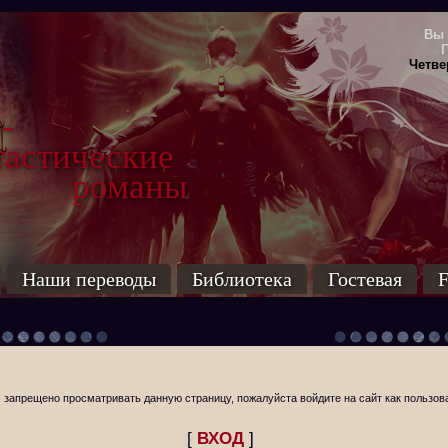
Вы 
Четвер
-
тические
маны
Наши переводы
Библиотека
Гостевая
F
 запрещено просматривать данную страницу, пожалуйста войдите на сайт как пользов
[
ВХОД
]