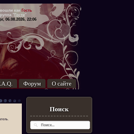
вошли как
Гость
Группа
"
Гости
"
г, 06.08.2026, 22:06
.A.Q.
Форум
О сайте
Поиск
атель.