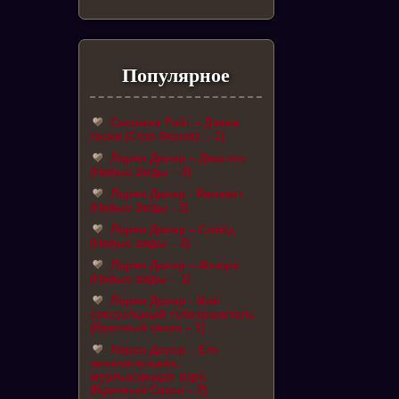
Популярное
Сюзанна Райт – Дикие
грехи (Стая Феникс – 1)
Лорен Донер – Джастис
(Новые Виды – 4)
Лорен Донер - Валиант
(Новые Виды - 3)
Лорен Донер – Слейд
(Новые виды – 2)
Лорен Донер – Фьюри
(Новые виды – 1)
Лорен Донер - Мой
сексуальный телохранитель
(Брачный сезон – 1)
Лорен Донер – Его
замечательная,
мурлыкающая пара
(Брачный Сезон – 2)