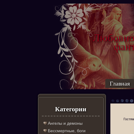
Любовно
фантас
ро
Главная
Категории
Гостям
Ангелы и демоны
Бессмертные, боги