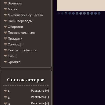
Вампиры
Магия
Мифические существа
Наши переводы
Оборотни
Постапокалипсис
Призраки
Самиздат
Сверхспособности
Слэш
Эротика
Список авторов
Раскрыть [+]
А
Раскрыть [+]
Б
Раскрыть [+]
В