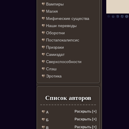
Вампиры
Магия
Мифические существа
Наши переводы
Оборотни
Постапокалипсис
Призраки
Самиздат
Сверхспособности
Слэш
Эротика
Список авторов
Раскрыть [+]
А
Раскрыть [+]
Б
Раскрыть [+]
В