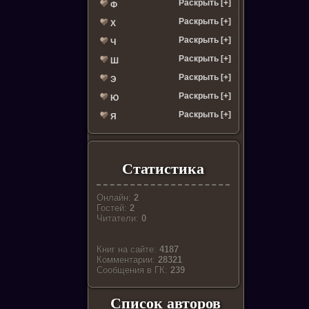
Раскрыть [+]
Ф
Раскрыть [+]
Х
Раскрыть [+]
Ч
Раскрыть [+]
Ш
Раскрыть [+]
Э
Раскрыть [+]
Ю
Раскрыть [+]
Я
Статистика
Онлайн:
2
Гостей:
2
Читатели:
0
Книг на сайте:
4187
Комментарии:
28321
Cообщения в ГК:
239
Список авторов