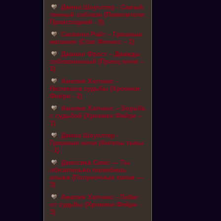
Джена Шоуолтер - Самый
темный соблазн (Повелители
Преисподней - 9)
Сюзанна Райт – Грешные
желания (Стая Феникс – 2)
Джанин Фрост – Дважды
соблазненный (Принц ночи –
2)
Амелия Хатчинс -
Насмешка судьбы (Хроники
Фейри - 2)
Амелия Хатчинс – Борьба
с судьбой (Хроники Фейри –
1)
Джена Шоуолтер -
Грешные ночи (Ангелы тьмы
- 1)
Джессика Симс — Ты
обязательно полюбишь
клыки (Полуночные связи —
3)
Амелия Хатчинс - Побег
от судьбы (Хроники Фейри -
3)