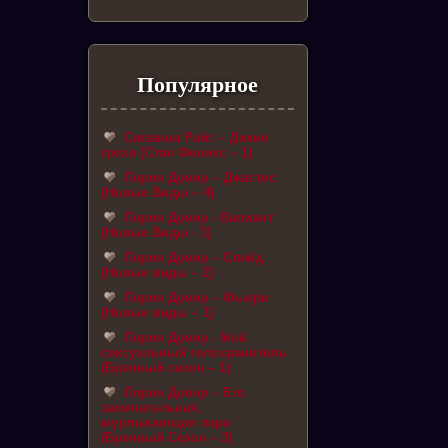
Популярное
Сюзанна Райт – Дикие
грехи (Стая Феникс – 1)
Лорен Донер – Джастис
(Новые Виды – 4)
Лорен Донер - Валиант
(Новые Виды - 3)
Лорен Донер – Слейд
(Новые виды – 2)
Лорен Донер – Фьюри
(Новые виды – 1)
Лорен Донер - Мой
сексуальный телохранитель
(Брачный сезон – 1)
Лорен Донер – Его
замечательная,
мурлыкающая пара
(Брачный Сезон – 2)