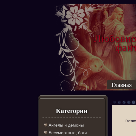
Любовно
фантас
ро
Главная
Категории
Гостям
Ангелы и демоны
Бессмертные, боги