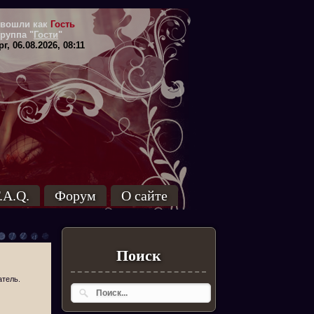
вошли как
Гость
Группа
"
Гости
"
г, 06.08.2026, 08:11
.A.Q.
Форум
О сайте
Поиск
атель.