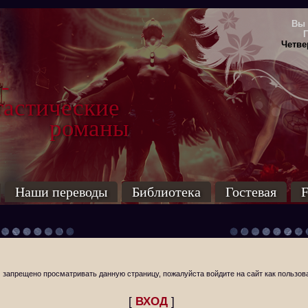
Вы 
Четвер
-
тические
маны
Наши переводы
Библиотека
Гостевая
F
 запрещено просматривать данную страницу, пожалуйста войдите на сайт как пользов
[
ВХОД
]