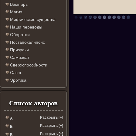
Вампиры
Магия
Мифические существа
Наши переводы
Оборотни
Постапокалипсис
Призраки
Самиздат
Сверхспособности
Слэш
Эротика
Список авторов
Раскрыть [+]
А
Раскрыть [+]
Б
Раскрыть [+]
В