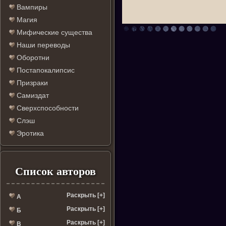
Вампиры
Магия
Мифические существа
Наши переводы
Оборотни
Постапокалипсис
Призраки
Самиздат
Сверхспособности
Слэш
Эротика
Список авторов
Раскрыть [+]
А
Раскрыть [+]
Б
Раскрыть [+]
В