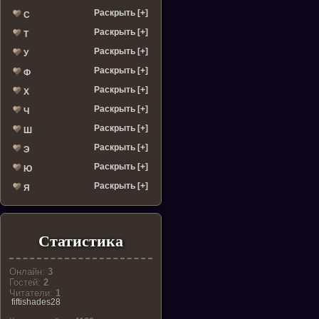
Раскрыть [+]
С
Раскрыть [+]
Т
Раскрыть [+]
У
Раскрыть [+]
Ф
Раскрыть [+]
Х
Раскрыть [+]
Ч
Раскрыть [+]
Ш
Раскрыть [+]
Э
Раскрыть [+]
Ю
Раскрыть [+]
Я
Статистика
Онлайн:
3
Гостей:
2
Читатели:
1
fiftishades28