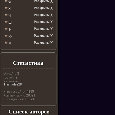
Раскрыть [+]
Ф
Раскрыть [+]
Х
Раскрыть [+]
Ч
Раскрыть [+]
Ш
Раскрыть [+]
Э
Раскрыть [+]
Ю
Раскрыть [+]
Я
Статистика
Онлайн:
3
Гостей:
2
Читатели:
1
fiftishades28
Книг на сайте:
4189
Комментарии:
28321
Cообщения в ГК:
240
Список авторов