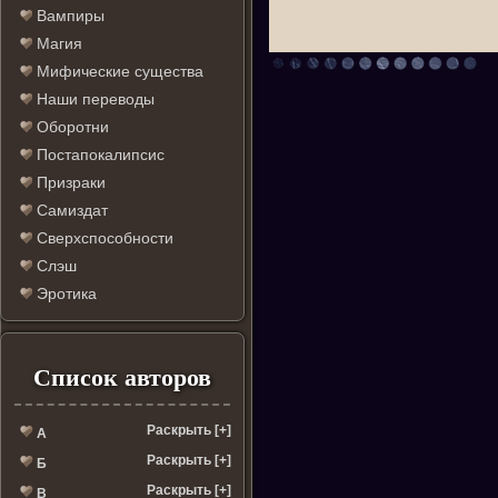
Вампиры
Магия
Мифические существа
Наши переводы
Оборотни
Постапокалипсис
Призраки
Самиздат
Сверхспособности
Слэш
Эротика
Список авторов
Раскрыть [+]
А
Раскрыть [+]
Б
Раскрыть [+]
В