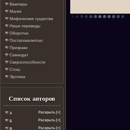
Вампиры
Магия
Мифические существа
Наши переводы
Оборотни
Постапокалипсис
Призраки
Самиздат
Сверхспособности
Слэш
Эротика
Список авторов
Раскрыть [+]
А
Раскрыть [+]
Б
Раскрыть [+]
В