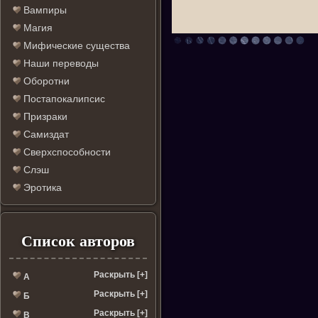
Вампиры
Магия
Мифические существа
Наши переводы
Оборотни
Постапокалипсис
Призраки
Самиздат
Сверхспособности
Слэш
Эротика
Список авторов
Раскрыть [+]
А
Раскрыть [+]
Б
Раскрыть [+]
В